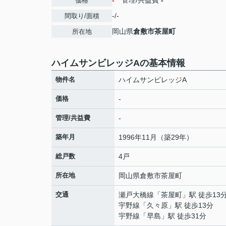
-
管理/共益費
-
価格
-/-
間取り/面積
岡山県
倉敷市
茶屋町
所在地
ハイムサンビレッジAの基本情報
物件名
ハイムサンビレッジA
価格
-
管理/共益費
-
築年月
1996年11月（築29年）
総戸数
4戸
所在地
岡山県
倉敷市
茶屋町
交通
瀬戸大橋線
「
茶屋町
」駅 徒歩13
宇野線
「
久々原
」駅 徒歩13分
宇野線
「
早島
」駅 徒歩31分