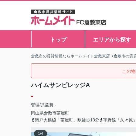
トップ
エリアから探す
倉敷市の賃貸情報ならホームメイト倉敷東店
倉敷市の賃
この物
ハイムサンビレッジA
-
管理/共益費 -
岡山県
倉敷市
茶屋町
瀬戸大橋線「茶屋町」駅徒歩13分
宇野線「久々原」
1
/
4