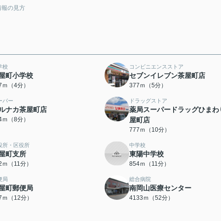
情報の見方
学校
コンビニエンスストア
屋町小学校
セブンイレブン茶屋町店
67ｍ（4分）
377ｍ（5分）
ーパー
ドラッグストア
ルナカ茶屋町店
薬局スーパードラッグひまわ
94ｍ（8分）
屋町店
777ｍ（10分）
役所・区役所
中学校
屋町支所
東陽中学校
22ｍ（11分）
854ｍ（11分）
便局
総合病院
屋町郵便局
南岡山医療センター
47ｍ（12分）
4133ｍ（52分）