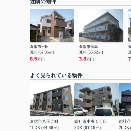
近隣の物件
倉敷市平田
倉敷市福島
3DK (67.06㎡)
3DK (55.52㎡)
2
8.5
3.8
7
万円
万円
よく見られている物件
倉敷市八王寺町
総社市中央１丁目
総社市
1LDK (44.88㎡)
3DK (61.18㎡)
2LDK 