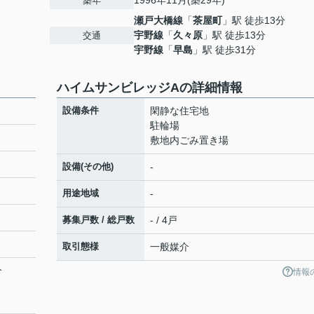
1996年11月(築29年)
築年
瀬戸大橋線
「
茶屋町
」駅 徒歩13分
宇野線
「
久々原
」駅 徒歩13分
交通
宇野線
「
早島
」駅 徒歩31分
ハイムサンビレッジAの詳細情報
設備条件
閑静な住宅地
駐輪場
敷地内ごみ置き場
設備(その他)
-
用途地域
-
募集戸数 / 総戸数
- / 4戸
取引態様
一般媒介
分
情報