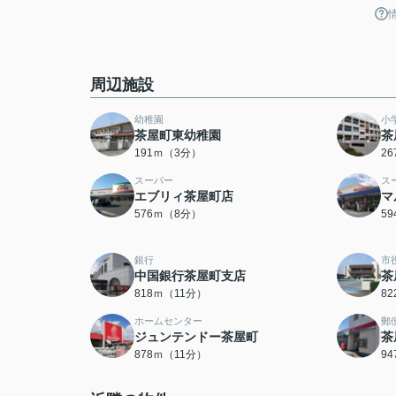
周辺施設
幼稚園
小
茶屋町東幼稚園
茶
191ｍ（3分）
2
スーパー
ス
エブリィ茶屋町店
マ
576ｍ（8分）
5
銀行
市
中国銀行茶屋町支店
茶
818ｍ（11分）
8
ホームセンター
郵
ジュンテンドー茶屋町
茶
878ｍ（11分）
9