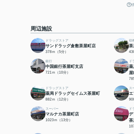
周辺施設
ドラッグストア
幼
サンドラッグ倉敷茶屋町店
茶
378ｍ（5分）
4
銀行
ド
中国銀行茶屋町支店
薬
721ｍ（10分）
屋
7
ドラッグストア
ス
薬局ドラッグセイムス茶屋町
エ
882ｍ（12分）
9
スーパー
ド
マルナカ茶屋町店
デ
1023ｍ（13分）
茶
1