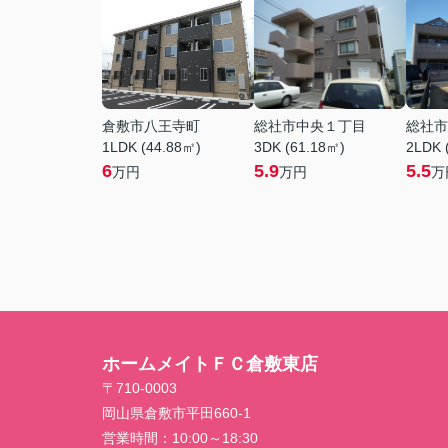
倉敷市八王寺町
総社市中央１丁目
総社市
1LDK (44.88㎡)
3DK (61.18㎡)
2LDK 
6
5.9
5.5
万円
万円
万
ホームメイトＦＣ倉敷東店
〒710-0003
岡山県倉敷市平田660-1
営業時間：
10:00～18:30