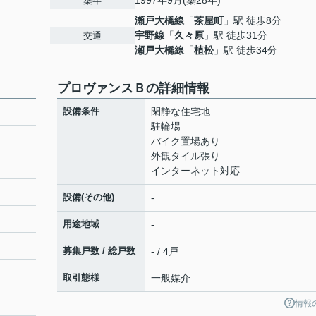
1997年9月(築28年)
築年
瀬戸大橋線
「
茶屋町
」駅 徒歩8分
宇野線
「
久々原
」駅 徒歩31分
交通
瀬戸大橋線
「
植松
」駅 徒歩34分
プロヴァンスＢの詳細情報
設備条件
閑静な住宅地
駐輪場
バイク置場あり
外観タイル張り
インターネット対応
設備(その他)
-
用途地域
-
募集戸数 / 総戸数
- / 4戸
取引態様
一般媒介
情報