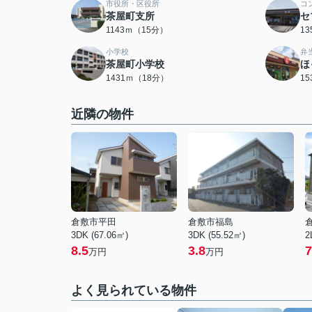
市役所・区役所
コ
茶屋町支所
セ
1143ｍ（15分）
1
小学校
弁
茶屋町小学校
ほ
1431ｍ（18分）
1
近隣の物件
倉敷市平田
倉敷市福島
3DK (67.06㎡)
3DK (55.52㎡)
2
8.5
3.8
7
万円
万円
よく見られている物件