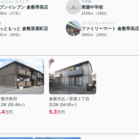
ンビニエンスストア
中学校
ブンイレブン 倉敷帯高店
東陽中学校
359ｍ（17分）
1429ｍ（18分）
当
コンビニエンスストア
っともっと 倉敷茶屋町店
ファミリーマート 倉敷帯高店
531ｍ（20分）
1842ｍ（24分）
倉敷市鳥羽
倉敷市浜ノ茶屋２丁目
LDK (55.44㎡)
2LDK (54.65㎡)
.4
5.3
万円
万円