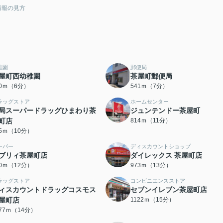
情報の見方
稚園
郵便局
屋町西幼稚園
茶屋町郵便局
30ｍ（6分）
541ｍ（7分）
ラッグストア
ホームセンター
局スーパードラッグひまわり茶
ジュンテンドー茶屋町
町店
814ｍ（11分）
85ｍ（10分）
ーパー
ディスカウントショップ
ブリィ茶屋町店
ダイレックス 茶屋町店
00ｍ（12分）
973ｍ（13分）
ラッグストア
コンビニエンスストア
ィスカウントドラッグコスモス
セブンイレブン茶屋町店
屋町店
1122ｍ（15分）
077ｍ（14分）