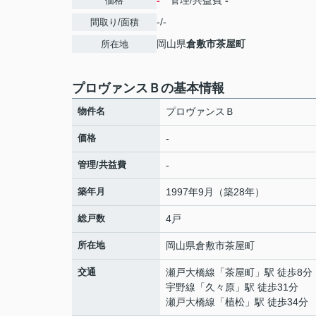
-
管理/共益費
-
価格
-/-
間取り/面積
岡山県
倉敷市
茶屋町
所在地
プロヴァンスＢの基本情報
物件名
プロヴァンスＢ
価格
-
管理/共益費
-
築年月
1997年9月（築28年）
総戸数
4戸
所在地
岡山県
倉敷市
茶屋町
交通
瀬戸大橋線
「
茶屋町
」駅 徒歩8分
宇野線
「
久々原
」駅 徒歩31分
瀬戸大橋線
「
植松
」駅 徒歩34分