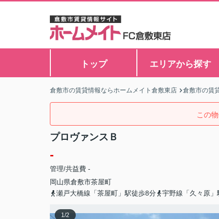
トップ
エリアから探す
倉敷市の賃貸情報ならホームメイト倉敷東店
倉敷市の賃
この物
プロヴァンスＢ
-
管理/共益費 -
岡山県
倉敷市
茶屋町
瀬戸大橋線「茶屋町」駅徒歩8分
宇野線「久々原」
1
/
2