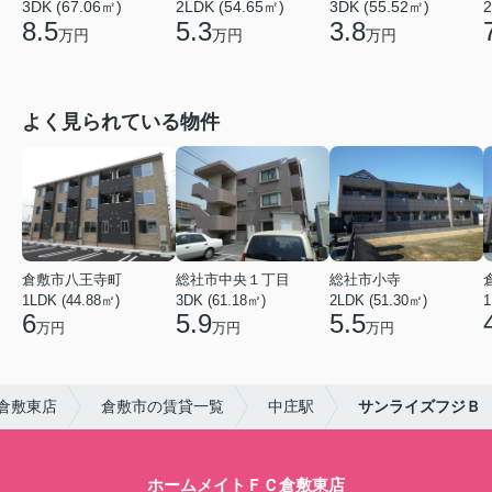
3DK (67.06㎡)
2LDK (54.65㎡)
3DK (55.52㎡)
2
8.5
5.3
3.8
万円
万円
万円
よく見られている物件
倉敷市八王寺町
総社市中央１丁目
総社市小寺
1LDK (44.88㎡)
3DK (61.18㎡)
2LDK (51.30㎡)
1
6
5.9
5.5
万円
万円
万円
倉敷東店
倉敷市の賃貸一覧
中庄駅
サンライズフジＢ
ホームメイトＦＣ倉敷東店