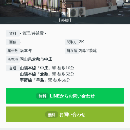
【外観】
- 管理/共益費 -
賃料
-
2K
面積
間取り
築30年
2階/2階建
築年数
所在階
岡山県
倉敷市
中庄
所在地
山陽本線
「
中庄
」駅 徒歩16分
交通
山陽本線
「
倉敷
」駅 徒歩52分
宇野線
「
早島
」駅 徒歩66分
LINEからお問い合わせ
無料
お問い合わせ
無料