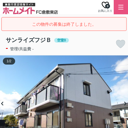
0
お気に入り
この物件の募集は終了しました。
サンライズフジＢ
空室0
-
管理/共益費 -
1
/
2