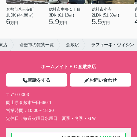
倉敷市八王寺町
総社市中央１丁目
総社市小寺
1LDK (44.88㎡)
3DK (61.18㎡)
2LDK (51.30㎡)
1
6
5.9
5.5
万円
万円
万円
東店
倉敷市の賃貸一覧
倉敷駅
ラフィーネ・ヴィシン
ホームメイトＦＣ倉敷東店
電話をする
お問い合わせ
〒710-0003
岡山県倉敷市平田660-1
営業時間：
10:00～18:30
定休日：
毎週火曜日水曜日 夏季・冬季・ＧＷ