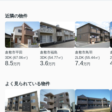
近隣の物件
倉敷市平田
倉敷市福島
倉敷市鳥羽
3DK (67.06㎡)
3DK (54.77㎡)
2LDK (55.44㎡)
2
8.5
3.6
7.4
万円
万円
万円
よく見られている物件