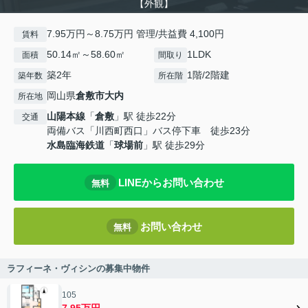
【外観】
7.95万円～8.75万円 管理/共益費 4,100円
賃料
50.14㎡～58.60㎡
1LDK
面積
間取り
築2年
1階/2階建
築年数
所在階
岡山県
倉敷市
大内
所在地
山陽本線
「
倉敷
」駅 徒歩22分
交通
両備バス「川西町西口」バス停下車 徒歩23分
水島臨海鉄道
「
球場前
」駅 徒歩29分
LINEからお問い合わせ
無料
お問い合わせ
無料
ラフィーネ・ヴィシンの募集中物件
105
7.95万円