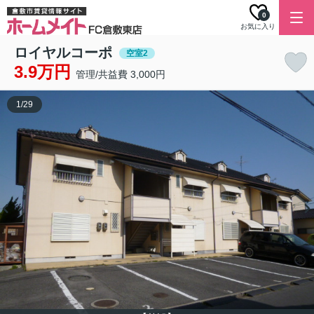
0
お気に入り
ロイヤルコーポ
空室2
3.9万円
管理/共益費 3,000円
1
/
29