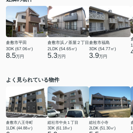
倉敷市平田
倉敷市浜ノ茶屋２丁目
倉敷市福島
1
3DK (67.06㎡)
2LDK (54.65㎡)
3DK (54.77㎡)
8.5
5.3
3.9
万円
万円
万円
よく見られている物件
倉敷市八王寺町
総社市中央１丁目
総社市小寺
1LDK (44.88㎡)
3DK (61.18㎡)
2LDK (51.30㎡)
1