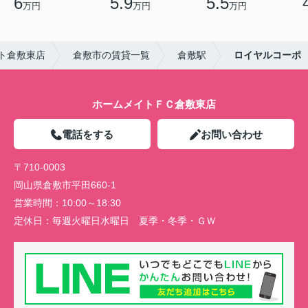
6
5.9
5.5
万円
万円
万円
ト倉敷東店
倉敷市の賃貸一覧
倉敷駅
ロイヤルコーポ
ホームメイトＦＣ倉敷東店
電話をする
お問い合わせ
〒710-0003
岡山県倉敷市平田660-1
営業時間：
10:00～18:30
定休日：
毎週火曜日水曜日 夏季・冬季・ＧＷ