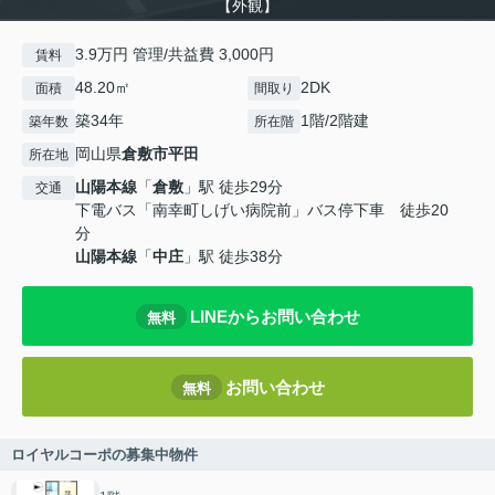
【外観】
3.9万円 管理/共益費 3,000円
賃料
48.20㎡
2DK
面積
間取り
築34年
1階/2階建
築年数
所在階
岡山県
倉敷市
平田
所在地
山陽本線
「
倉敷
」駅 徒歩29分
交通
下電バス「南幸町しげい病院前」バス停下車 徒歩20
分
山陽本線
「
中庄
」駅 徒歩38分
LINEからお問い合わせ
無料
お問い合わせ
無料
ロイヤルコーポの募集中物件