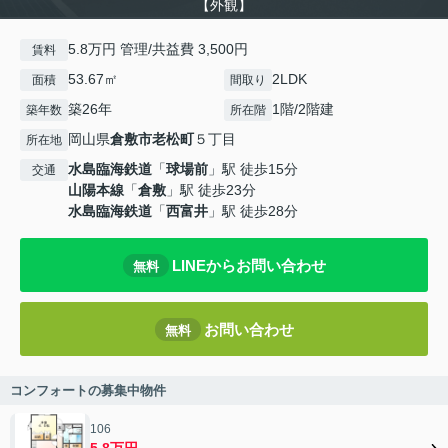
【外観】
5.8万円 管理/共益費 3,500円
賃料
53.67㎡
2LDK
面積
間取り
築26年
1階/2階建
築年数
所在階
岡山県
倉敷市
老松町
５丁目
所在地
水島臨海鉄道
「
球場前
」駅 徒歩15分
交通
山陽本線
「
倉敷
」駅 徒歩23分
水島臨海鉄道
「
西富井
」駅 徒歩28分
LINEからお問い合わせ
無料
お問い合わせ
無料
コンフォートの募集中物件
106
5.8万円