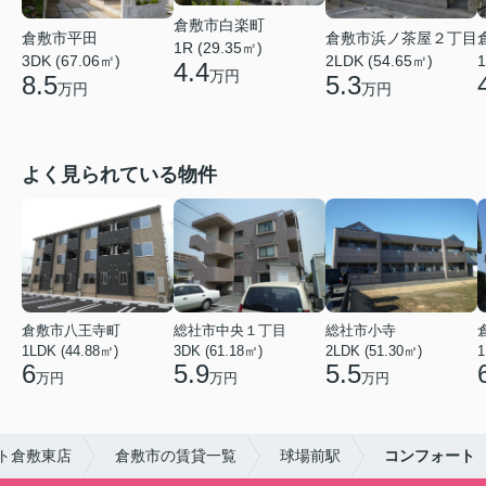
倉敷市白楽町
倉敷市平田
倉敷市浜ノ茶屋２丁目
1R (29.35㎡)
3DK (67.06㎡)
2LDK (54.65㎡)
1
4.4
万円
8.5
5.3
万円
万円
よく見られている物件
倉敷市八王寺町
総社市中央１丁目
総社市小寺
1LDK (44.88㎡)
3DK (61.18㎡)
2LDK (51.30㎡)
1
6
5.9
5.5
万円
万円
万円
ト倉敷東店
倉敷市の賃貸一覧
球場前駅
コンフォート