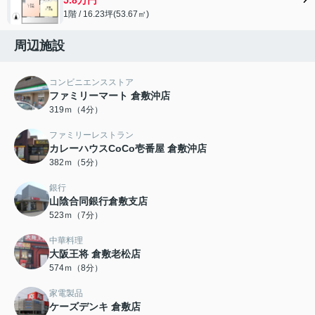
1階 / 16.23坪(53.67㎡)
周辺施設
コンビニエンスストア
ファミリーマート 倉敷沖店
319ｍ（4分）
ファミリーレストラン
カレーハウスCoCo壱番屋 倉敷沖店
382ｍ（5分）
銀行
山陰合同銀行倉敷支店
523ｍ（7分）
中華料理
大阪王将 倉敷老松店
574ｍ（8分）
家電製品
ケーズデンキ 倉敷店