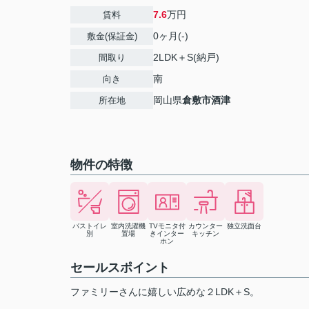
7.6
万円
賃料
0ヶ月(-)
敷金(保証金)
2LDK＋S(納戸)
間取り
南
向き
岡山県
倉敷市
酒津
所在地
物件の特徴
バストイレ
室内洗濯機
TVモニタ付
カウンター
独立洗面台
別
置場
きインター
キッチン
ホン
セールスポイント
ファミリーさんに嬉しい広めな２LDK＋S。