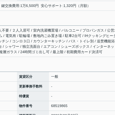
 鍵交換費用:1万6,500円 安心サポート:1,320円（月額）
人不要 / ２人入居可 / 室内洗濯機置場 / バルコニー / プロパンガス / 公
ム / 電気有 / 駐輪場 / 敷地内ごみ置き場 / 駐車2台可 / IHクッキングヒー
ッチン / コンロ３口 / カウンターキッチン / バス・トイレ別 / 追焚機能浴
台 / シャワー / 独立洗面台 / エアコン / シューズボックス / インターネ
 複層ガラス / 24時間ゴミ出し可 / 最上階 / 初期費用カード決済可
一般
賃貸区分
-
更新事務手数料
-
特優賃
68519865
物件番号