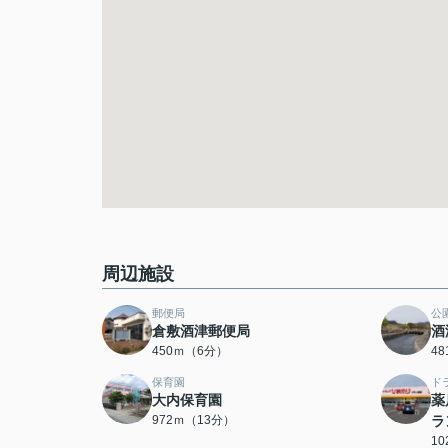
周辺施設
郵便局
公
倉敷酒津郵便局
酒
450ｍ（6分）
4
保育園
ド
大内保育園
薬
972ｍ（13分）
ラ
1