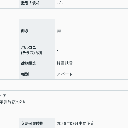
- / -
敷引 / 償却
南
向き
バルコニー
-
(テラス)面積
軽量鉄骨
建物構造
アパート
種別
ュア
料家賃総額の2％
2026年09月中旬予定
入居可能時期