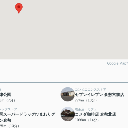
Google Ma
園
コンビニエンスストア
津公園
セブンイレブン 倉敷宮前店
81ｍ（7分）
774ｍ（10分）
ラッグストア
喫茶店・カフェ
局スーパードラッグひまわりグ
コメダ珈琲店 倉敷北店
ン倉敷
1098ｍ（14分）
025ｍ（13分）