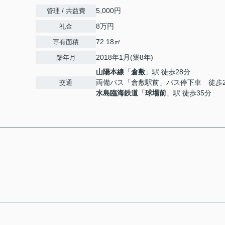
5,000円
管理 / 共益費
8万円
礼金
72.18㎡
専有面積
2018年1月(築8年)
築年月
山陽本線
「
倉敷
」駅 徒歩28分
両備バス「倉敷駅前」バス停下車 徒歩2
交通
水島臨海鉄道
「
球場前
」駅 徒歩35分