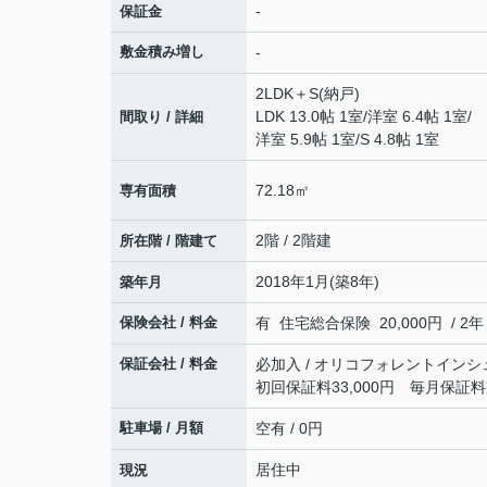
-
保証金
敷金積み増し
-
2LDK＋S(納戸)
LDK 13.0帖 1室
/
洋室 6.4帖 1室
/
間取り / 詳細
洋室 5.9帖 1室
/
S 4.8帖 1室
72.18㎡
専有面積
2階 / 2階建
所在階 / 階建て
2018年1月(築8年)
築年月
保険会社 / 料金
有 住宅総合保険 20,000円 / 2年
保証会社 / 料金
必加入 / オリコフォレントインシ
初回保証料33,000円 毎月保証
駐車場 / 月額
空有 / 0円
居住中
現況