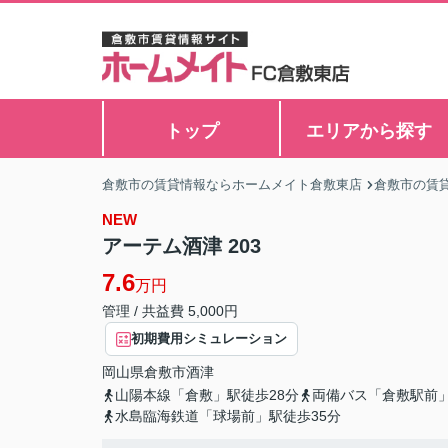
トップ
エリアから探す
倉敷市の賃貸情報ならホームメイト倉敷東店
倉敷市の賃
NEW
アーテム酒津 203
7.6
万円
管理 / 共益費 5,000円
初期費用シミュレーション
岡山県
倉敷市
酒津
山陽本線「倉敷」駅徒歩28分
両備バス「倉敷駅前
水島臨海鉄道「球場前」駅徒歩35分