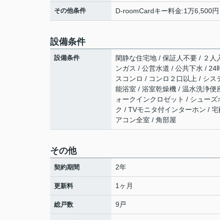
その他条件
D-roomCardキー料金:1万6,500
設備条件
設備条件
閑静な住宅地 / 保証人不要 / ２人
ンガス / 公営水道 / 公共下水 / 
スコンロ / コンロ２口以上 / シス
能浴室 / 浴室乾燥機 / 温水洗浄便座
ォークインクロゼット / シューズボッ
ク / TVモニタ付インターホン / 
アコン全室 / 角部屋
その他
2年
契約期間
1ヶ月
更新料
9戸
総戸数