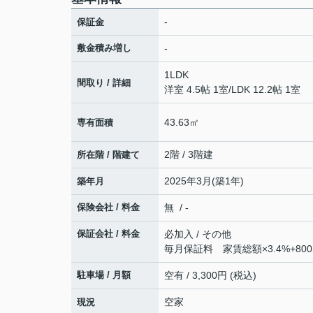
-
保証金
敷金積み増し
-
1LDK
間取り / 詳細
洋室 4.5帖 1室
/
LDK 12.2帖 1室
43.63㎡
専有面積
2階 / 3階建
所在階 / 階建て
2025年3月(築1年)
築年月
保険会社 / 料金
無 / -
保証会社 / 料金
必加入 / その他
毎月保証料 家賃総額×3.4%+80
駐車場 / 月額
空有 / 3,300円 (税込)
空家
現況