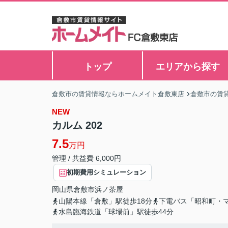
トップ
エリアから探す
倉敷市の賃貸情報ならホームメイト倉敷東店
倉敷市の賃
NEW
カルム 202
7.5
万円
管理 / 共益費 6,000円
初期費用シミュレーション
岡山県
倉敷市
浜ノ茶屋
山陽本線「倉敷」駅徒歩18分
下電バス「昭和町・
水島臨海鉄道「球場前」駅徒歩44分