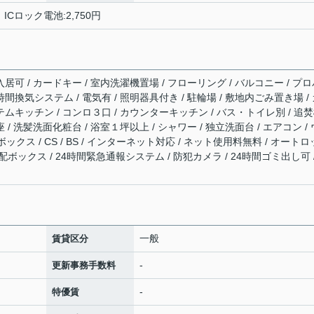
円 ICロック電池:2,750円
入居可 / カードキー / 室内洗濯機置場 / フローリング / バルコニー / プ
24時間換気システム / 電気有 / 照明器具付き / 駐輪場 / 敷地内ごみ置き場 /
テムキッチン / コンロ３口 / カウンターキッチン / バス・トイレ別 / 追
 / 洗髪洗面化粧台 / 浴室１坪以上 / シャワー / 独立洗面台 / エアコン / 
クス / CS / BS / インターネット対応 / ネット使用料無料 / オートロ
宅配ボックス / 24時間緊急通報システム / 防犯カメラ / 24時間ゴミ出し可 /
一般
賃貸区分
-
更新事務手数料
-
特優賃