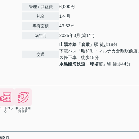
6,000円
管理 / 共益費
1ヶ月
礼金
43.63㎡
専有面積
2025年3月(築1年)
築年月
山陽本線
「
倉敷
」駅 徒歩18分
下電バス「昭和町・マルナカ倉敷駅前店
交通
ス停下車 徒歩15分
水島臨海鉄道
「
球場前
」駅 徒歩44分
オートロッ
ネット使用
ク
料無料
H物件。