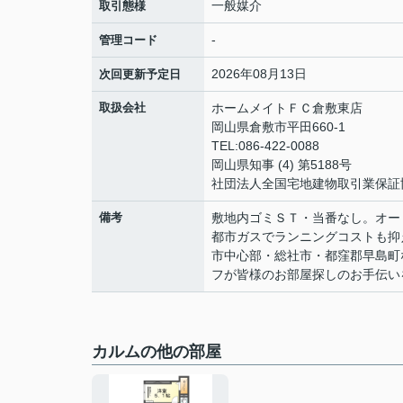
一般媒介
取引態様
-
管理コード
2026年08月13日
次回更新予定日
取扱会社
ホームメイトＦＣ倉敷東店
岡山県倉敷市平田660-1
TEL:086-422-0088
岡山県知事 (4) 第5188号
社団法人全国宅地建物取引業保証
備考
敷地内ゴミＳＴ・当番なし。オー
都市ガスでランニングコストも抑
市中心部・総社市・都窪郡早島町
フが皆様のお部屋探しのお手伝い
カルムの他の部屋