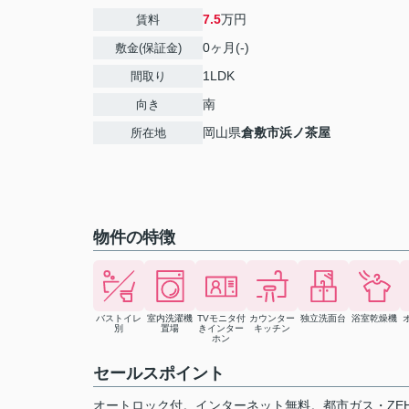
7.5
万円
賃料
0ヶ月(-)
敷金(保証金)
1LDK
間取り
南
向き
岡山県
倉敷市
浜ノ茶屋
所在地
物件の特徴
バストイレ
室内洗濯機
TVモニタ付
カウンター
独立洗面台
浴室乾燥機
別
置場
きインター
キッチン
ホン
セールスポイント
オートロック付。インターネット無料。都市ガス・ZE