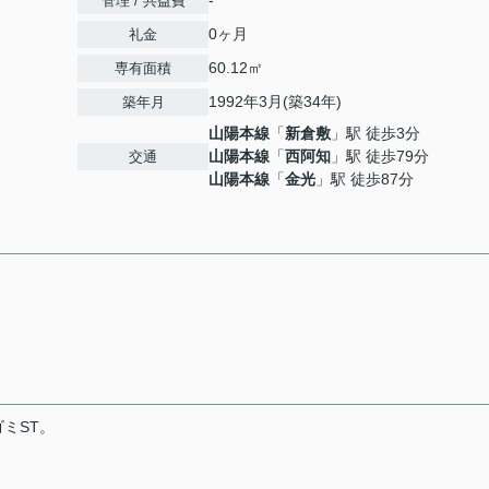
-
管理 / 共益費
0ヶ月
礼金
60.12㎡
専有面積
1992年3月(築34年)
築年月
山陽本線
「
新倉敷
」駅 徒歩3分
山陽本線
「
西阿知
」駅 徒歩79分
交通
山陽本線
「
金光
」駅 徒歩87分
ミST。