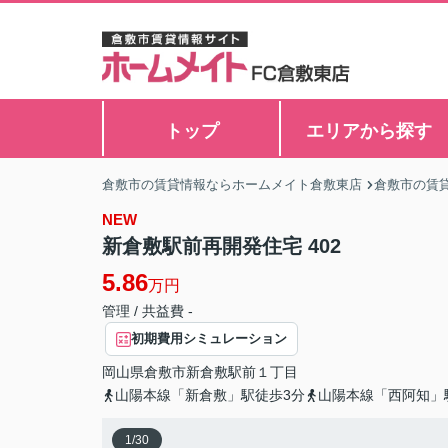
トップ
エリアから探す
倉敷市の賃貸情報ならホームメイト倉敷東店
倉敷市の賃
NEW
新倉敷駅前再開発住宅 402
5.86
万円
管理 / 共益費 -
初期費用シミュレーション
岡山県
倉敷市
新倉敷駅前
１丁目
山陽本線「新倉敷」駅徒歩3分
山陽本線「西阿知」
1
/
30