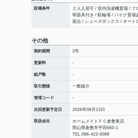
設備条件
２人入居可 / 室内洗濯機置場 / フロ
明器具付き / 駐輪場 / バイク置場
面台 / シューズボックス / オー
その他
2年
契約期間
-
更新料
-
総戸数
一般媒介
取引態様
-
管理コード
2026年08月13日
次回更新予定日
取扱会社
ホームメイトＦＣ倉敷東店
岡山県倉敷市平田660-1
TEL:086-422-0088