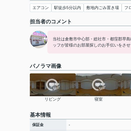
エアコン
駅徒歩5分以内
敷地内ごみ置き場
フ
担当者のコメント
当社は倉敷市中心部・総社市・都窪郡早島
ッフが皆様のお部屋探しのお手伝いをさせ
パノラマ画像
リビング
寝室
基本情報
-
保証金