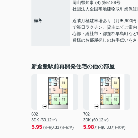
岡山県知事 (4) 第5188号
社団法人全国宅地建物取引業保証
備考
近隣月極駐車場あり（月/5,90
で毎日ラクチン。貸主にてご案内
心部・総社市・都窪郡早島町など
皆様のお部屋探しのお手伝いをさ
新倉敷駅前再開発住宅の他の部屋
602
702
3DK (60.12㎡)
3DK (60.12㎡)
5.95
5.98
万円(
0.33
万円/坪)
万円(
0.33
万円/坪)