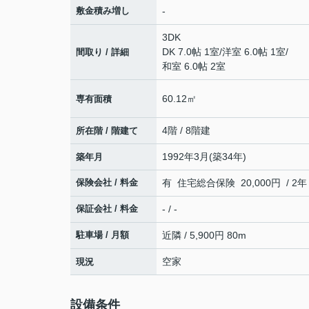
敷金積み増し
-
3DK
DK 7.0帖 1室
/
洋室 6.0帖 1室
/
間取り / 詳細
和室 6.0帖 2室
60.12㎡
専有面積
4階 / 8階建
所在階 / 階建て
1992年3月(築34年)
築年月
保険会社 / 料金
有 住宅総合保険 20,000円 / 2年
保証会社 / 料金
- / -
駐車場 / 月額
近隣 / 5,900円 80m
空家
現況
設備条件