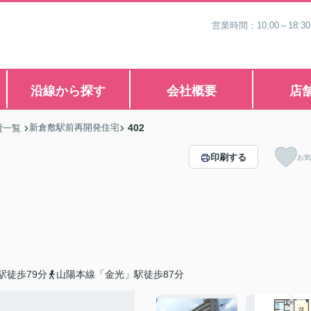
営業時間：10:00～1
沿線から探す
会社概要
店
新倉敷駅前再開発住宅
402
貸一覧
印刷する
お気
駅徒歩79分
山陽本線「金光」駅徒歩87分