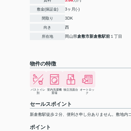
5.86
万円
賃料
3ヶ月(-)
敷金(保証金)
3DK
間取り
西
向き
岡山県
倉敷市
新倉敷駅前
１丁目
所在地
物件の特徴
バストイレ
室内洗濯機
独立洗面台
オートロッ
別
置場
ク
セールスポイント
新倉敷駅徒歩２分、便利さ申し分ありません。敷地内ゴ
ポイント