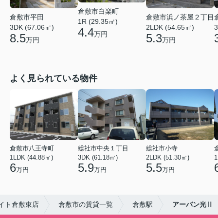
倉敷市白楽町
倉敷市平田
倉敷市浜ノ茶屋２丁目
1R (29.35㎡)
3DK (67.06㎡)
2LDK (54.65㎡)
3
4.4
万円
8.5
5.3
万円
万円
よく見られている物件
倉敷市八王寺町
総社市中央１丁目
総社市小寺
1LDK (44.88㎡)
3DK (61.18㎡)
2LDK (51.30㎡)
1
6
5.9
5.5
万円
万円
万円
イト倉敷東店
倉敷市の賃貸一覧
倉敷駅
アーバン光Ⅱ