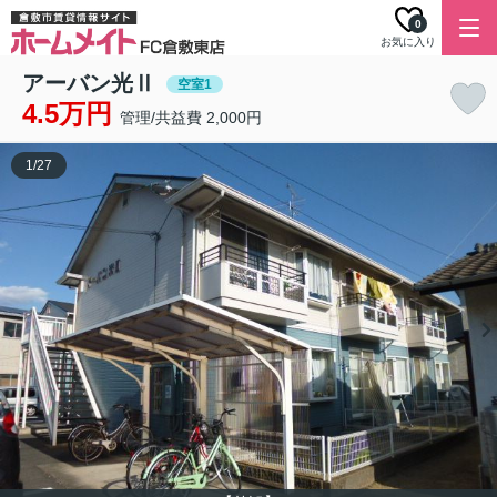
0
お気に入り
アーバン光Ⅱ
空室1
4.5万円
管理/共益費 2,000円
1
/
27