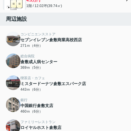
1階 / 12.02坪(39.74㎡)
周辺施設
コンビニエンスストア
セブンイレブン倉敷商業高校西店
271ｍ（4分）
総合病院
倉敷成人病センター
369ｍ（5分）
喫茶店・カフェ
ミスタードーナツ倉敷エスパーク店
443ｍ（6分）
銀行
中国銀行倉敷支店
460ｍ（6分）
ファミリーレストラン
ロイヤルホスト倉敷店