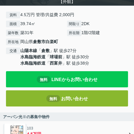
【外観】
4.5万円 管理/共益費 2,000円
賃料
39.74㎡
2DK
面積
間取り
築31年
1階/2階建
築年数
所在階
岡山県
倉敷市
白楽町
所在地
山陽本線
「
倉敷
」駅 徒歩27分
交通
水島臨海鉄道
「
球場前
」駅 徒歩30分
水島臨海鉄道
「
西富井
」駅 徒歩38分
LINEからお問い合わせ
無料
お問い合わせ
無料
アーバン光Ⅱの募集中物件
103
4.5万円