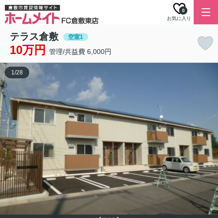
0
お気に入り
テラス倉敷
空室1
10万円
管理/共益費 6,000円
1
/
28