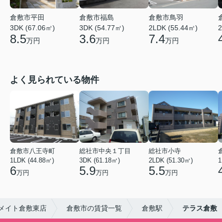
倉敷市平田
倉敷市福島
倉敷市鳥羽
3DK (67.06㎡)
3DK (54.77㎡)
2LDK (55.44㎡)
2
8.5
3.6
7.4
万円
万円
万円
よく見られている物件
倉敷市八王寺町
総社市中央１丁目
総社市小寺
1LDK (44.88㎡)
3DK (61.18㎡)
2LDK (51.30㎡)
1
6
5.9
5.5
万円
万円
万円
メイト倉敷東店
倉敷市の賃貸一覧
倉敷駅
テラス倉敷