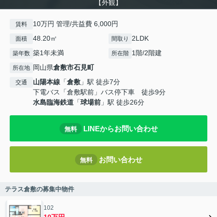
【外観】
10万円 管理/共益費 6,000円
賃料
48.20㎡
2LDK
面積
間取り
築1年未満
1階/2階建
築年数
所在階
岡山県
倉敷市
石見町
所在地
山陽本線
「
倉敷
」駅 徒歩7分
交通
下電バス「倉敷駅前」バス停下車 徒歩9分
水島臨海鉄道
「
球場前
」駅 徒歩26分
LINEからお問い合わせ
無料
お問い合わせ
無料
テラス倉敷の募集中物件
102
10万円