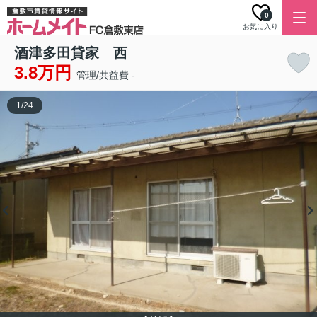
0
お気に入り
酒津多田貸家 西
3.8万円
管理/共益費 -
1
/
24