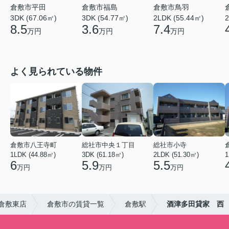
倉敷市平田
倉敷市福島
倉敷市鳥羽
3DK (67.06㎡)
3DK (54.77㎡)
2LDK (55.44㎡)
2
8.5
3.6
7.4
万円
万円
万円
よく見られている物件
倉敷市八王寺町
総社市中央１丁目
総社市小寺
1LDK (44.88㎡)
3DK (61.18㎡)
2LDK (51.30㎡)
1
6
5.9
5.5
万円
万円
万円
倉敷東店
倉敷市の賃貸一覧
倉敷駅
酒津多田貸家 西