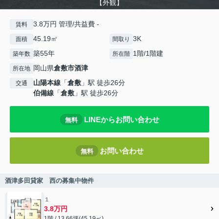
【外観】
3.8万円 管理/共益費 -
賃料
45.19㎡
3K
面積
間取り
築55年
1階/1階建
築年数
所在階
岡山県
倉敷市
酒津
所在地
山陽本線
「
倉敷
」駅 徒歩26分
交通
伯備線
「
倉敷
」駅 徒歩26分
LINEからお問い合わせ
無料
お問い合わせ
無料
酒津多田貸家 西の募集中物件
１
3.8万円
1階 / 13.66坪(45.19㎡)