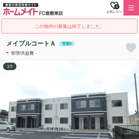
0
お気に入り
この物件の募集は終了しました。
メイプルコートＡ
空室0
-
管理/共益費 -
1
/
3