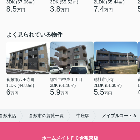
3DK (67.06㎡)
3DK (55.52㎡)
2LDK (55.44㎡)
2
8.5
3.8
7.4
万円
万円
万円
よく見られている物件
倉敷市八王寺町
総社市中央１丁目
総社市小寺
1LDK (44.88㎡)
3DK (61.18㎡)
2LDK (51.30㎡)
1
6
5.9
5.5
万円
万円
万円
倉敷東店
倉敷市の賃貸一覧
中庄駅
メイプルコートＡ
ホームメイトＦＣ倉敷東店