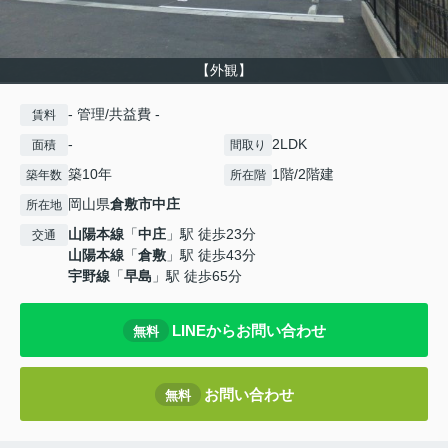
【外観】
- 管理/共益費 -
賃料
-
2LDK
面積
間取り
築10年
1階/2階建
築年数
所在階
岡山県
倉敷市
中庄
所在地
山陽本線
「
中庄
」駅 徒歩23分
交通
山陽本線
「
倉敷
」駅 徒歩43分
宇野線
「
早島
」駅 徒歩65分
LINEからお問い合わせ
無料
お問い合わせ
無料