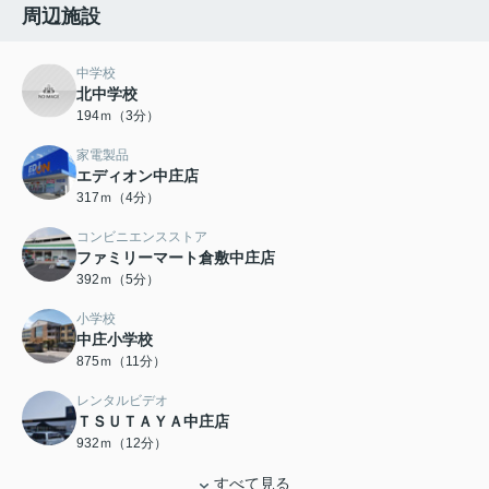
周辺施設
中学校
北中学校
194ｍ（3分）
家電製品
エディオン中庄店
317ｍ（4分）
コンビニエンスストア
ファミリーマート倉敷中庄店
392ｍ（5分）
小学校
中庄小学校
875ｍ（11分）
レンタルビデオ
ＴＳＵＴＡＹＡ中庄店
932ｍ（12分）
すべて見る