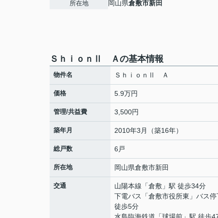
岡山県
倉敷市
新田
所在地
ＳｈｉｏｎⅡ Ａの基本情報
物件名
ＳｈｉｏｎⅡ Ａ
価格
5.9万円
管理/共益費
3,500円
築年月
2010年3月（築16年）
総戸数
6戸
所在地
岡山県
倉敷市
新田
交通
山陽本線
「
倉敷
」駅 徒歩34分
下電バス「倉敷市役所東」バス
徒歩5分
水島臨海鉄道
「
球場前
」駅 徒歩4