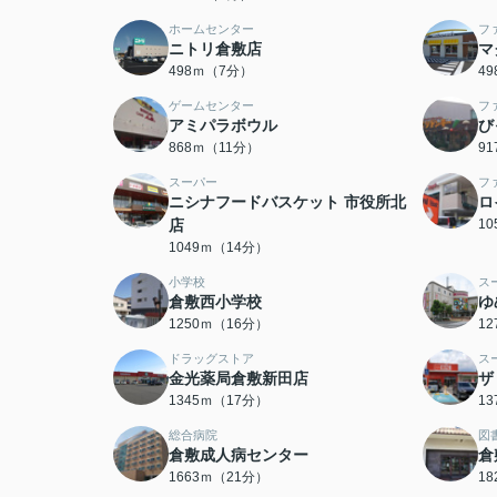
ホームセンター
フ
ニトリ倉敷店
マ
498ｍ（7分）
4
ゲームセンター
フ
アミパラボウル
び
868ｍ（11分）
9
スーパー
フ
ニシナフードバスケット 市役所北
ロ
店
1
1049ｍ（14分）
小学校
ス
倉敷西小学校
ゆ
1250ｍ（16分）
1
ドラッグストア
ス
金光薬局倉敷新田店
ザ
1345ｍ（17分）
1
総合病院
図
倉敷成人病センター
倉
1663ｍ（21分）
1