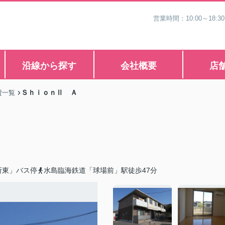
営業時間：10:00～1
沿線から探す
会社概要
店
ＳｈｉｏｎⅡ Ａ
貸一覧
所東」バス停
水島臨海鉄道「球場前」駅徒歩47分