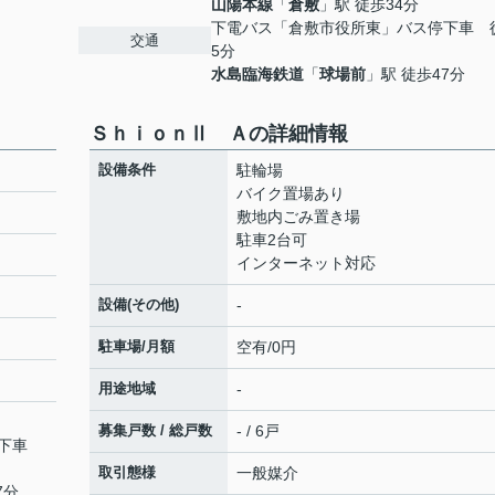
山陽本線
「
倉敷
」駅 徒歩34分
下電バス「倉敷市役所東」バス停下車 
交通
5分
水島臨海鉄道
「
球場前
」駅 徒歩47分
ＳｈｉｏｎⅡ Ａの詳細情報
設備条件
駐輪場
バイク置場あり
敷地内ごみ置き場
駐車2台可
インターネット対応
設備(その他)
-
駐車場/月額
空有/0円
用途地域
-
募集戸数 / 総戸数
- / 6戸
停下車
取引態様
一般媒介
7分