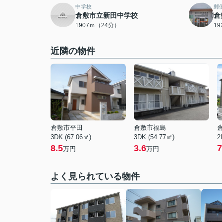
中学校
郵
倉敷市立新田中学校
倉
1907ｍ（24分）
1
近隣の物件
倉敷市平田
倉敷市福島
3DK (67.06㎡)
3DK (54.77㎡)
2
8.5
3.6
7
万円
万円
よく見られている物件