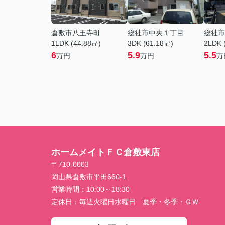
倉敷市八王寺町
総社市中央１丁目
総社市
1LDK (44.88㎡)
3DK (61.18㎡)
2LDK 
6
5.9
5.5
万円
万円
万
ホームメイトＦＣ倉敷東店
〒710-0003
岡山県倉敷市平田660-1
営業時間：
10:00～18:30
定休日：
毎週火曜日水曜日 夏季・冬季・ＧＷ