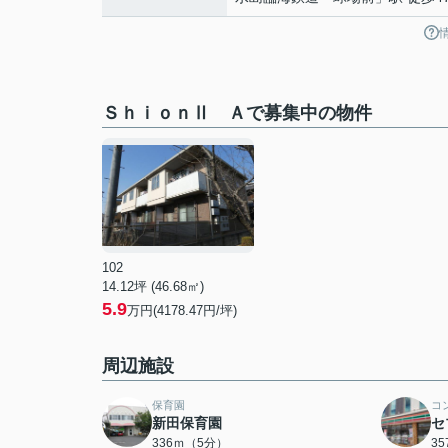
ＳｈｉｏｎⅡ Ａで募集中の物件
102
14.12坪 (46.68㎡)
5.9
万円(4178.47円/坪)
周辺施設
保育園
コ
新田保育園
セ
336ｍ（5分）
3