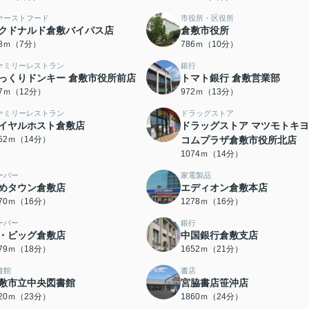
ァーストフード
市役所・区役所
クドナルド倉敷バイパス店
倉敷市役所
98ｍ（7分）
786ｍ（10分）
ァミリーレストラン
銀行
っくりドンキー 倉敷市役所前店
トマト銀行 倉敷営業部
17ｍ（12分）
972ｍ（13分）
ァミリーレストラン
ドラッグストア
イヤルホスト倉敷店
ドラッグストア マツモトキ
052ｍ（14分）
コムプラザ倉敷市役所北店
1074ｍ（14分）
ーパー
家電製品
めタウン倉敷店
エディオン倉敷本店
270ｍ（16分）
1278ｍ（16分）
ーパー
銀行
・ビッグ倉敷店
中国銀行倉敷支店
379ｍ（18分）
1652ｍ（21分）
書館
書店
敷市立中央図書館
宮脇書店笹沖店
820ｍ（23分）
1860ｍ（24分）