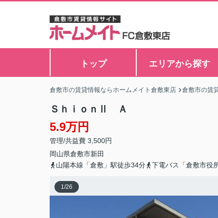
トップ
エリアから探す
倉敷市の賃貸情報ならホームメイト倉敷東店
倉敷市の賃
ＳｈｉｏｎⅡ Ａ
5.9万円
管理/共益費 3,500円
岡山県
倉敷市
新田
山陽本線「倉敷」駅徒歩34分
下電バス「倉敷市役
1
/
26