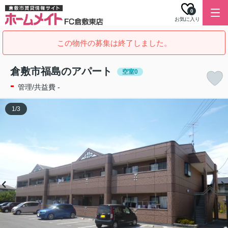
0
お気に入り
この物件の募集は終了しました。
倉敷市福島のアパート
空室0
-
管理/共益費 -
1
/
3