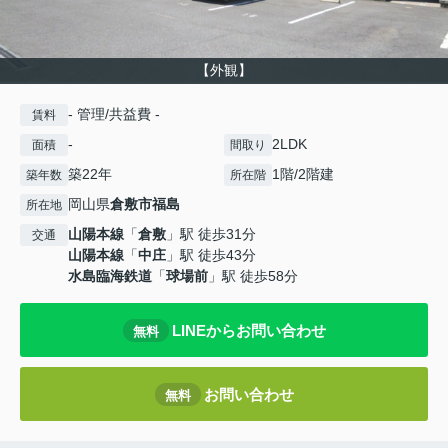
【外観】
- 管理/共益費 -
賃料
-
2LDK
面積
間取り
築22年
1階/2階建
築年数
所在階
岡山県
倉敷市
福島
所在地
山陽本線
「
倉敷
」駅 徒歩31分
交通
山陽本線
「
中庄
」駅 徒歩43分
水島臨海鉄道
「
球場前
」駅 徒歩58分
LINEからお問い合わせ
無料
お問い合わせ
無料