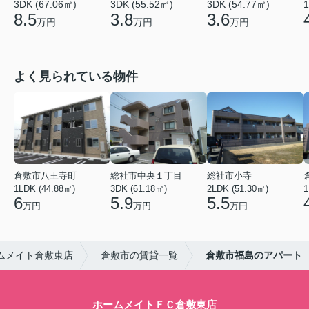
3DK (67.06㎡)
3DK (55.52㎡)
3DK (54.77㎡)
1
8.5
3.8
3.6
万円
万円
万円
よく見られている物件
倉敷市八王寺町
総社市中央１丁目
総社市小寺
1LDK (44.88㎡)
3DK (61.18㎡)
2LDK (51.30㎡)
1
6
5.9
5.5
万円
万円
万円
ムメイト倉敷東店
倉敷市の賃貸一覧
倉敷市福島のアパート
ホームメイトＦＣ倉敷東店