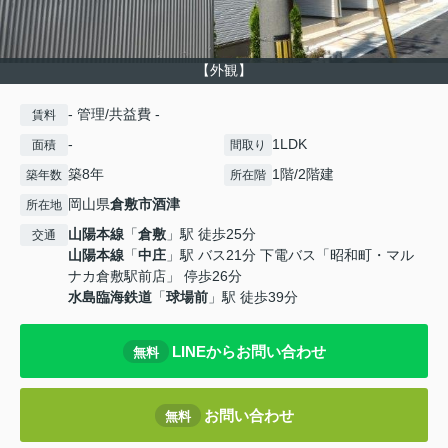
【外観】
- 管理/共益費 -
賃料
-
1LDK
面積
間取り
築8年
1階/2階建
築年数
所在階
岡山県
倉敷市
酒津
所在地
山陽本線
「
倉敷
」駅 徒歩25分
交通
山陽本線
「
中庄
」駅 バス21分 下電バス「昭和町・マル
ナカ倉敷駅前店」 停歩26分
水島臨海鉄道
「
球場前
」駅 徒歩39分
LINEからお問い合わせ
無料
お問い合わせ
無料