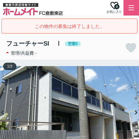
0
お気に入り
この物件の募集は終了しました。
フューチャーSI Ⅰ
空室0
-
管理/共益費 -
1
/
3