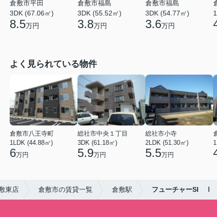
倉敷市平田
倉敷市福島
倉敷市福島
3DK (67.06㎡)
3DK (55.52㎡)
3DK (54.77㎡)
1
8.5
3.8
3.6
万円
万円
万円
よく見られている物件
倉敷市八王寺町
総社市中央１丁目
総社市小寺
1LDK (44.88㎡)
3DK (61.18㎡)
2LDK (51.30㎡)
1
6
5.9
5.5
万円
万円
万円
敷東店
倉敷市の賃貸一覧
倉敷駅
フューチャーSI Ⅰ