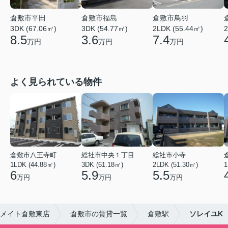
倉敷市平田
倉敷市福島
倉敷市鳥羽
3DK (67.06㎡)
3DK (54.77㎡)
2LDK (55.44㎡)
2
8.5
3.6
7.4
万円
万円
万円
よく見られている物件
倉敷市八王寺町
総社市中央１丁目
総社市小寺
1LDK (44.88㎡)
3DK (61.18㎡)
2LDK (51.30㎡)
1
6
5.9
5.5
万円
万円
万円
メイト倉敷東店
倉敷市の賃貸一覧
倉敷駅
ソレイユK