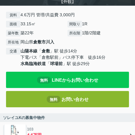
【外観】
4.6万円 管理/共益費 3,000円
賃料
33.15㎡
1R
面積
間取り
築22年
1階/2階建
築年数
所在階
岡山県
倉敷市
川入
所在地
山陽本線
「
倉敷
」駅 徒歩14分
交通
下電バス「倉敷駅前」バス停下車 徒歩16分
水島臨海鉄道
「
球場前
」駅 徒歩29分
LINEからお問い合わせ
無料
お問い合わせ
無料
ソレイユKの募集中物件
103
4.6万円