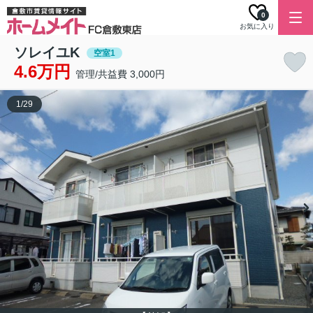
0
お気に入り
ソレイユK
空室1
4.6万円
管理/共益費 3,000円
1
/
29