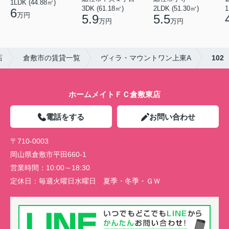
1LDK (44.88㎡)
3DK (61.18㎡)
2LDK (51.30㎡)
1
6
万円
5.9
5.5
万円
万円
店
倉敷市の賃貸一覧
ヴィラ・マウントワン上東A
102
ホームメイトＦＣ倉敷東店
電話をする
お問い合わせ
〒710-0003
岡山県倉敷市平田660-1
営業時間：
10:00～18:30
定休日：
毎週火曜日水曜日 夏季・冬季・ＧＷ