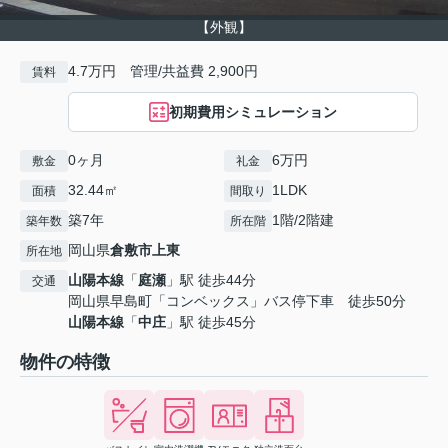
【外観】
4.7万円 管理/共益費 2,900円
賃料
初期費用シミュレーション
0ヶ月
6万円
敷金
礼金
32.44㎡
1LDK
面積
間取り
築7年
1階/2階建
築年数
所在階
岡山県
倉敷市
上東
所在地
山陽本線
「
庭瀬
」駅 徒歩44分
交通
岡山県早島町「コンベックス」バス停下車 徒歩50分
山陽本線
「
中庄
」駅 徒歩45分
物件の特徴