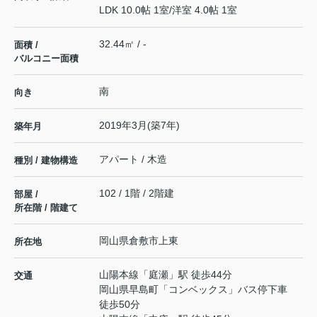
LDK 10.0帖 1室
/
洋室 4.0帖 1室
32.44㎡ / -
面積 /
バルコニー面積
南
向き
2019年3月(築7年)
築年月
アパート / 木造
種別 / 建物構造
102 / 1階 / 2階建
部屋 /
所在階 / 階建て
岡山県
倉敷市
上東
所在地
山陽本線
「
庭瀬
」駅 徒歩44分
交通
岡山県早島町「コンベックス」バス停下車
徒歩50分