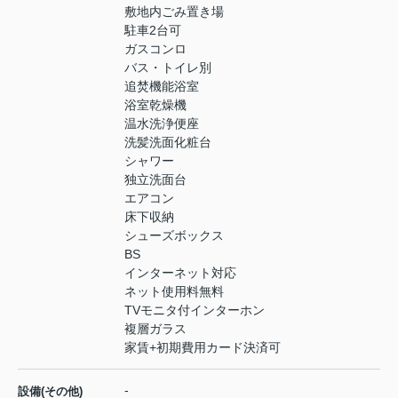
敷地内ごみ置き場
駐車2台可
ガスコンロ
バス・トイレ別
追焚機能浴室
浴室乾燥機
温水洗浄便座
洗髪洗面化粧台
シャワー
独立洗面台
エアコン
床下収納
シューズボックス
BS
インターネット対応
ネット使用料無料
TVモニタ付インターホン
複層ガラス
家賃+初期費用カード決済可
-
設備(その他)