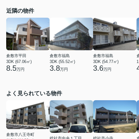
近隣の物件
倉敷市平田
倉敷市福島
倉敷市福島
3DK (67.06㎡)
3DK (55.52㎡)
3DK (54.77㎡)
1
8.5
3.8
3.6
万円
万円
万円
よく見られている物件
倉敷市八王寺町
総社市中央１丁目
総社市小寺