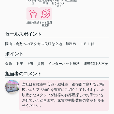
バストイレ
室内洗濯機
TVモニタ
独立洗面台
別
置場
付きインタ
ーホン
浴室乾燥機
ネット使用
料無料
セールスポイント
岡山～倉敷へのアクセス良好な立地。無料ＷＩ－ＦＩ付。
ポイント
倉敷
中庄
上東
賃貸
インターネット無料
連帯保証人不要
担当者のコメント
当社は倉敷市中心部・総社市・都窪郡早島町など幅
広いエリアの物件を豊富にご紹介しております。経
験豊かなスタッフが皆様のお部屋探しのお手伝いを
させていただきます。家賃や初期費用の交渉もお任
せください。