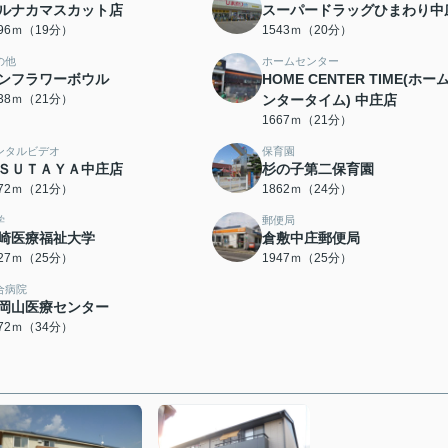
ルナカマスカット店
スーパードラッグひまわり中
496ｍ（19分）
1543ｍ（20分）
の他
ホームセンター
ンフラワーボウル
HOME CENTER TIME(ホー
638ｍ（21分）
ンタータイム) 中庄店
1667ｍ（21分）
ンタルビデオ
保育園
ＳＵＴＡＹＡ中庄店
杉の子第二保育園
672ｍ（21分）
1862ｍ（24分）
学
郵便局
崎医療福祉大学
倉敷中庄郵便局
927ｍ（25分）
1947ｍ（25分）
合病院
岡山医療センター
672ｍ（34分）