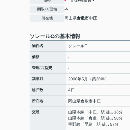
-
管理/共益費
-
価格
-/-
間取り/面積
岡山県
倉敷市
中庄
所在地
ソレールCの基本情報
物件名
ソレールC
価格
-
管理/共益費
-
築年月
2006年5月（築20年）
総戸数
4戸
所在地
岡山県
倉敷市
中庄
交通
山陽本線
「
中庄
」駅 徒歩18分
山陽本線
「
倉敷
」駅 徒歩50分
宇野線
「
早島
」駅 徒歩57分