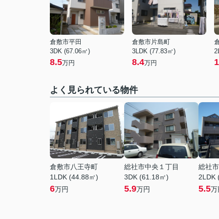
倉敷市平田
倉敷市片島町
3DK (67.06㎡)
3LDK (77.83㎡)
2
8.5
8.4
1
万円
万円
よく見られている物件
倉敷市八王寺町
総社市中央１丁目
総社市
1LDK (44.88㎡)
3DK (61.18㎡)
2LDK 
6
5.9
5.5
万円
万円
万