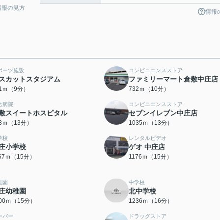
情報の見方
情報
ポーツ施設
コンビニエンスストア
スカットスタジアム
ファミリーマート倉敷中庄店
71ｍ（9分）
732ｍ（10分）
合病院
コンビニエンスストア
敷スイートホスピタル
セブンイレブン中庄店
63ｍ（13分）
1035ｍ（13分）
学校
レンタルビデオ
庄小学校
ゲオ 中庄店
167ｍ（15分）
1176ｍ（15分）
稚園
中学校
庄幼稚園
北中学校
200ｍ（15分）
1236ｍ（16分）
ーパー
ドラッグストア