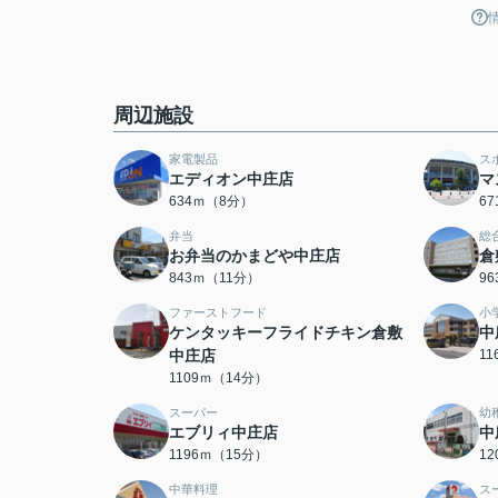
周辺施設
家電製品
ス
エディオン中庄店
マ
634ｍ（8分）
6
弁当
総
お弁当のかまどや中庄店
倉
843ｍ（11分）
9
ファーストフード
小
ケンタッキーフライドチキン倉敷
中
中庄店
1
1109ｍ（14分）
スーパー
幼
エブリィ中庄店
中
1196ｍ（15分）
1
中華料理
ス