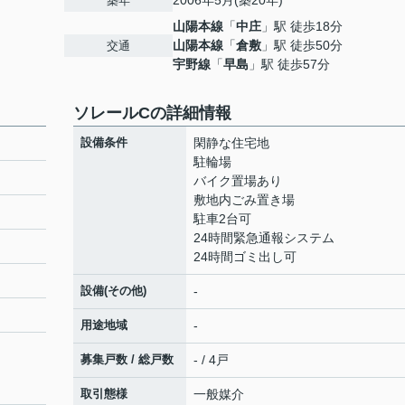
2006年5月(築20年)
築年
山陽本線
「
中庄
」駅 徒歩18分
山陽本線
「
倉敷
」駅 徒歩50分
交通
宇野線
「
早島
」駅 徒歩57分
ソレールCの詳細情報
設備条件
閑静な住宅地
駐輪場
バイク置場あり
敷地内ごみ置き場
駐車2台可
24時間緊急通報システム
24時間ゴミ出し可
設備(その他)
-
用途地域
-
募集戸数 / 総戸数
- / 4戸
取引態様
一般媒介