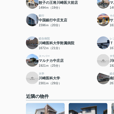
餃子の王将川崎医大前店
マ
1494ｍ（19分）
1
銀行
そ
中国銀行中庄支店
サ
1596ｍ（20分）
1
総合病院
レ
川崎医科大学附属病院
Ｔ
1672ｍ（21分）
1
スーパー
大
マルナカ中庄店
川
1921ｍ（25分）
1
大学
総
川崎医科大学
南
2301ｍ（29分）
2
近隣の物件