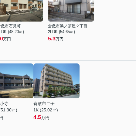
倉敷市石見町
倉敷市浜ノ茶屋２丁目
LDK (48.20㎡)
2LDK (54.65㎡)
0
5.3
万円
万円
小寺
倉敷市二子
(51.30㎡)
1K (25.02㎡)
4.5
円
万円