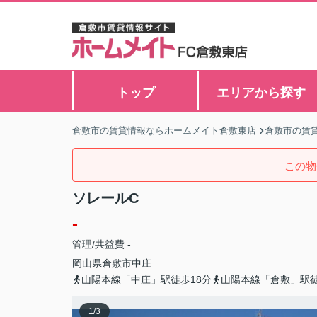
トップ
エリアから探す
倉敷市の賃貸情報ならホームメイト倉敷東店
倉敷市の賃
この物
ソレールC
-
管理/共益費 -
岡山県
倉敷市
中庄
山陽本線「中庄」駅徒歩18分
山陽本線「倉敷」駅徒
1
/
3