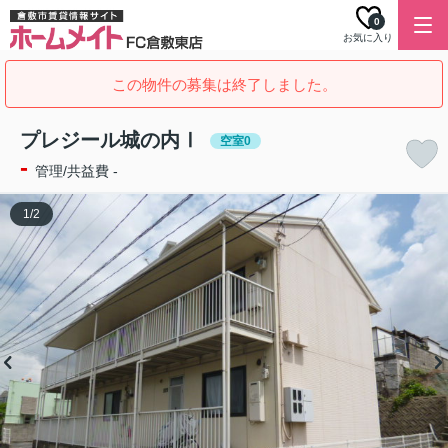
0
お気に入り
この物件の募集は終了しました。
プレジール城の内Ⅰ
空室0
-
管理/共益費 -
1
/
2