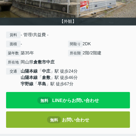
【外観】
- 管理/共益費 -
賃料
-
2DK
面積
間取り
築35年
2階/2階建
築年数
所在階
岡山県
倉敷市
中庄
所在地
山陽本線
「
中庄
」駅 徒歩24分
交通
山陽本線
「
倉敷
」駅 徒歩46分
宇野線
「
早島
」駅 徒歩67分
LINEからお問い合わせ
無料
お問い合わせ
無料