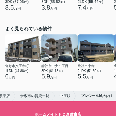
3DK (67.06㎡)
3DK (55.52㎡)
2LDK (55.44㎡)
2
8.5
3.8
7.4
万円
万円
万円
よく見られている物件
倉敷市八王寺町
総社市中央１丁目
総社市小寺
1LDK (44.88㎡)
3DK (61.18㎡)
2LDK (51.30㎡)
1
6
5.9
5.5
万円
万円
万円
敷東店
倉敷市の賃貸一覧
中庄駅
プレジール城の内Ⅰ
ホームメイトＦＣ倉敷東店