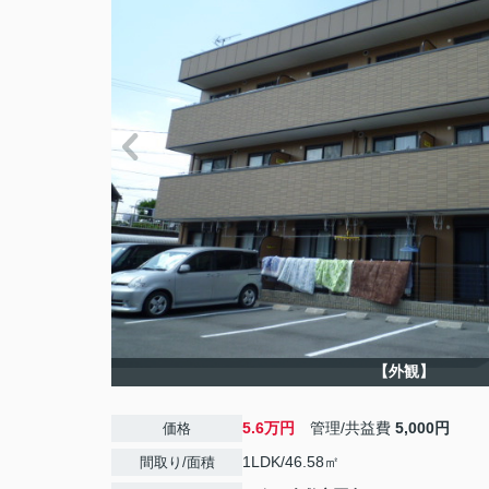
【外観】
5.6万円
管理/共益費
5,000円
価格
1LDK/46.58㎡
間取り/面積