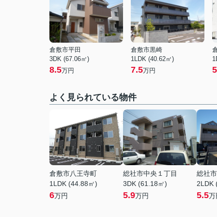
倉敷市平田
倉敷市黒崎
3DK (67.06㎡)
1LDK (40.62㎡)
1
8.5
7.5
5
万円
万円
よく見られている物件
倉敷市八王寺町
総社市中央１丁目
総社市
1LDK (44.88㎡)
3DK (61.18㎡)
2LDK 
6
5.9
5.5
万円
万円
万