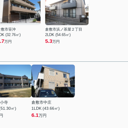
倉敷市笹沖
倉敷市浜ノ茶屋２丁目
DK (32.76㎡)
2LDK (54.65㎡)
.7
5.3
万円
万円
小寺
倉敷市中庄
(51.30㎡)
1LDK (43.66㎡)
6.1
円
万円