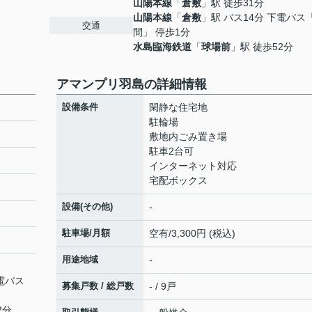
山陽本線
「
倉敷
」駅 徒歩31分
山陽本線
「
倉敷
」駅 バス14分 下電バス
交通
間」 停歩1分
水島臨海鉄道
「
球場前
」駅 徒歩52分
アマンプリ羽島の詳細情報
設備条件
閑静な住宅地
駐輪場
敷地内ごみ置き場
駐車2台可
インターネット対応
宅配ボックス
設備(その他)
-
駐車場/月額
空有/3,300円 (税込)
用途地域
-
下電バス
募集戸数 / 総戸数
- / 9戸
2分