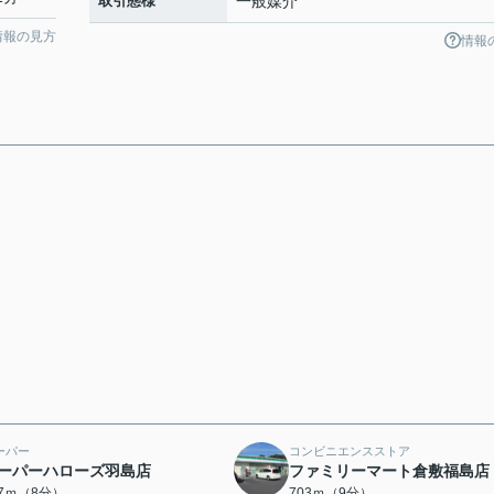
取引態様
一般媒介
情報の見方
情報
ーパー
コンビニエンスストア
ーパーハローズ羽島店
ファミリーマート倉敷福島店
17ｍ（8分）
703ｍ（9分）