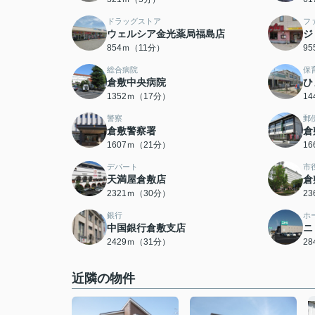
ドラッグストア
フ
ウェルシア金光薬局福島店
ジ
854ｍ（11分）
9
総合病院
保
倉敷中央病院
ひ
1352ｍ（17分）
1
警察
郵
倉敷警察署
倉
1607ｍ（21分）
1
デパート
市
天満屋倉敷店
倉
2321ｍ（30分）
2
銀行
ホ
中国銀行倉敷支店
ニ
2429ｍ（31分）
2
近隣の物件