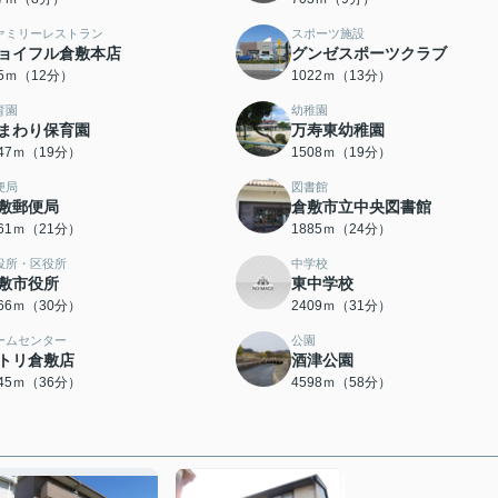
ァミリーレストラン
スポーツ施設
ョイフル倉敷本店
グンゼスポーツクラブ
55ｍ（12分）
1022ｍ（13分）
育園
幼稚園
まわり保育園
万寿東幼稚園
447ｍ（19分）
1508ｍ（19分）
便局
図書館
敷郵便局
倉敷市立中央図書館
661ｍ（21分）
1885ｍ（24分）
役所・区役所
中学校
敷市役所
東中学校
366ｍ（30分）
2409ｍ（31分）
ームセンター
公園
トリ倉敷店
酒津公園
845ｍ（36分）
4598ｍ（58分）