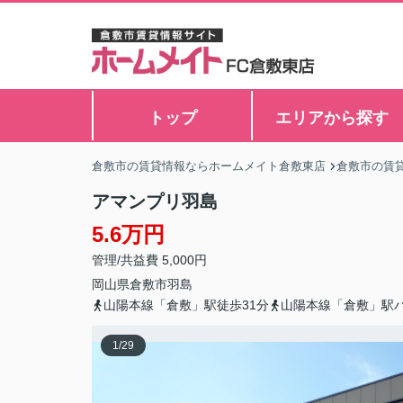
トップ
エリアから探す
倉敷市の賃貸情報ならホームメイト倉敷東店
倉敷市の賃
アマンプリ羽島
5.6万円
管理/共益費 5,000円
岡山県
倉敷市
羽島
山陽本線「倉敷」駅徒歩31分
山陽本線「倉敷」駅バ
1
/
29