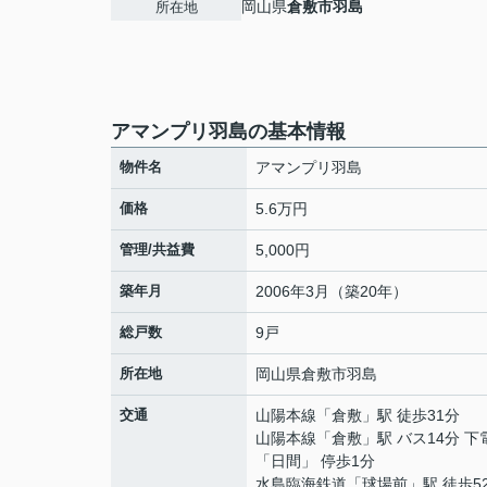
岡山県
倉敷市
羽島
所在地
アマンプリ羽島の基本情報
物件名
アマンプリ羽島
価格
5.6万円
管理/共益費
5,000円
築年月
2006年3月（築20年）
総戸数
9戸
所在地
岡山県
倉敷市
羽島
交通
山陽本線
「
倉敷
」駅 徒歩31分
山陽本線
「
倉敷
」駅 バス14分 
「日間」 停歩1分
水島臨海鉄道
「
球場前
」駅 徒歩5