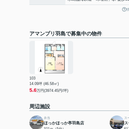
アマンプリ羽島で募集中の物件
103
14.09坪 (46.58㎡)
5.6
万円(3974.45円/坪)
周辺施設
弁当
ス
ほっかほっか亭羽島店
ス
321ｍ（5分）
6