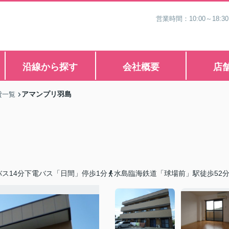
営業時間：10:00～1
沿線から探す
会社概要
店
アマンプリ羽島
貸一覧
ス14分下電バス「日間」停歩1分
水島臨海鉄道「球場前」駅徒歩52