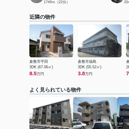
1749ｍ（22分）
2
近隣の物件
倉敷市平田
倉敷市福島
3DK (67.06㎡)
3DK (55.52㎡)
2
8.5
3.8
7
万円
万円
よく見られている物件