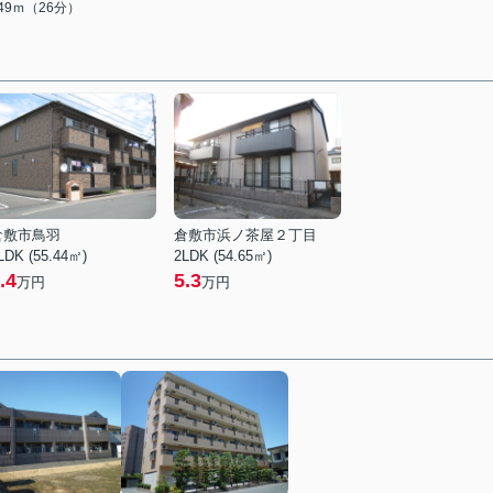
049ｍ（26分）
倉敷市鳥羽
倉敷市浜ノ茶屋２丁目
LDK (55.44㎡)
2LDK (54.65㎡)
.4
5.3
万円
万円