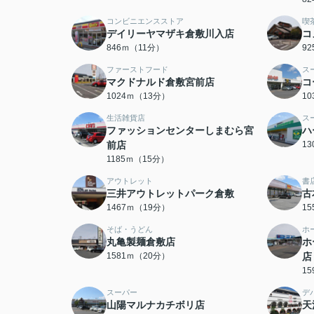
コンビニエンスストア
喫
デイリーヤマザキ倉敷川入店
コ
846ｍ（11分）
9
ファーストフード
ス
マクドナルド倉敷宮前店
コ
1024ｍ（13分）
1
生活雑貨店
ス
ファッションセンターしまむら宮
ハ
前店
1
1185ｍ（15分）
アウトレット
書
三井アウトレットパーク倉敷
古
1467ｍ（19分）
1
そば・うどん
ホ
丸亀製麺倉敷店
ホ
1581ｍ（20分）
店
1
スーパー
デ
山陽マルナカチボリ店
天