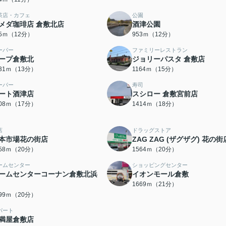
茶店・カフェ
公園
メダ珈琲店 倉敷北店
酒津公園
25ｍ（12分）
953ｍ（12分）
ーパー
ファミリーレストラン
ープ倉敷北
ジョリーパスタ 倉敷店
031ｍ（13分）
1164ｍ（15分）
ーパー
寿司
ート酒津店
スシロー 倉敷宮前店
308ｍ（17分）
1414ｍ（18分）
店
ドラッグストア
本市場花の街店
ZAG ZAG (ザグザグ) 花の街
558ｍ（20分）
1564ｍ（20分）
ームセンター
ショッピングセンター
ームセンターコーナン倉敷北浜
イオンモール倉敷
1669ｍ（21分）
599ｍ（20分）
パート
満屋倉敷店