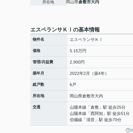
岡山県
倉敷市
大内
所在地
エスペランサＫⅠの基本情報
物件名
エスペランサＫⅠ
価格
5.15万円
管理/共益費
2,900円
築年月
2022年2月（築4年）
総戸数
6戸
所在地
岡山県
倉敷市
大内
交通
山陽本線
「
倉敷
」駅 徒歩25分
山陽本線
「
西阿知
」駅 徒歩51分
伯備線
「
清音
」駅 徒歩70分