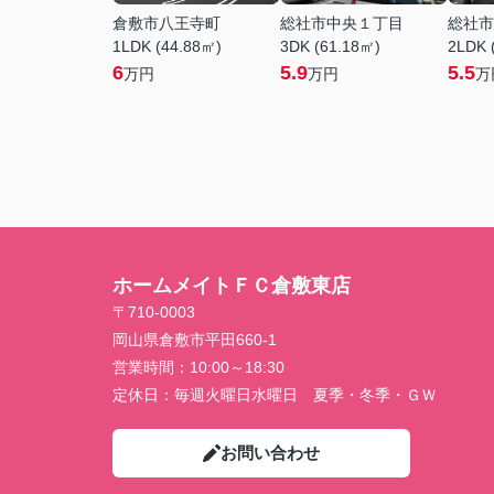
倉敷市八王寺町
総社市中央１丁目
総社市
1LDK (44.88㎡)
3DK (61.18㎡)
2LDK 
6
5.9
5.5
万円
万円
万
ホームメイトＦＣ倉敷東店
〒710-0003
岡山県倉敷市平田660-1
営業時間：
10:00～18:30
定休日：
毎週火曜日水曜日 夏季・冬季・ＧＷ
お問い合わせ