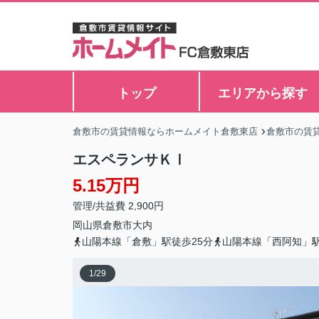
トップ
エリアから探す
倉敷市の賃貸情報ならホームメイト倉敷東店
倉敷市の賃
エスペランサＫⅠ
5.15万円
管理/共益費 2,900円
岡山県
倉敷市
大内
山陽本線「倉敷」駅徒歩25分
山陽本線「西阿知」駅
1
/
29