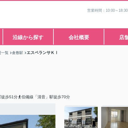
営業時間：10:00～1
沿線から探す
会社概要
店
エスペランサＫⅠ
貸一覧
倉敷駅
徒歩51分
伯備線「清音」駅徒歩70分