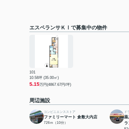
エスペランサＫⅠで募集中の物件
101
10.58坪 (35.00㎡)
5.15
万円(4867.67円/坪)
周辺施設
コンビニエンスストア
ド
ファミリーマート 倉敷大内店
薬
726ｍ（10分）
ラ
8