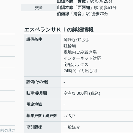
山陽本線
「
倉敷
」駅 徒歩25分
山陽本線
「
西阿知
」駅 徒歩51分
交通
伯備線
「
清音
」駅 徒歩70分
エスペランサＫⅠの詳細情報
設備条件
閑静な住宅地
駐輪場
敷地内ごみ置き場
インターネット対応
宅配ボックス
24時間ゴミ出し可
設備(その他)
-
駐車場/月額
空有/3,300円 (税込)
用途地域
-
募集戸数 / 総戸数
- / 6戸
取引態様
一般媒介
情報の見方