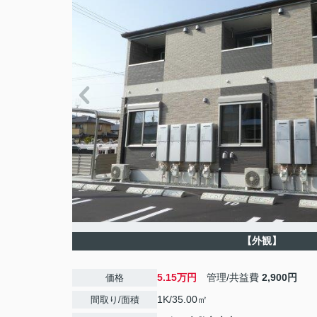
【外観】
5.15万円
管理/共益費
2,900円
価格
1K/35.00㎡
間取り/面積