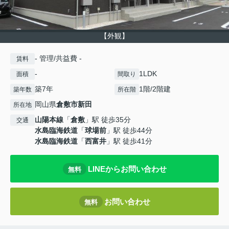
【外観】
- 管理/共益費 -
賃料
-
1LDK
面積
間取り
築7年
1階/2階建
築年数
所在階
岡山県
倉敷市
新田
所在地
山陽本線
「
倉敷
」駅 徒歩35分
交通
水島臨海鉄道
「
球場前
」駅 徒歩44分
水島臨海鉄道
「
西富井
」駅 徒歩41分
LINEからお問い合わせ
無料
お問い合わせ
無料