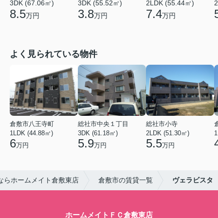
3DK (67.06㎡)
3DK (55.52㎡)
2LDK (55.44㎡)
2
8.5
3.8
7.4
万円
万円
万円
よく見られている物件
倉敷市八王寺町
総社市中央１丁目
総社市小寺
1LDK (44.88㎡)
3DK (61.18㎡)
2LDK (51.30㎡)
1
6
5.9
5.5
万円
万円
万円
ならホームメイト倉敷東店
倉敷市の賃貸一覧
ヴェラビスタ
ホームメイトＦＣ倉敷東店