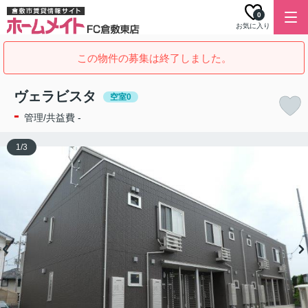
0
お気に入り
この物件の募集は終了しました。
ヴェラビスタ
空室0
-
管理/共益費 -
1
/
3