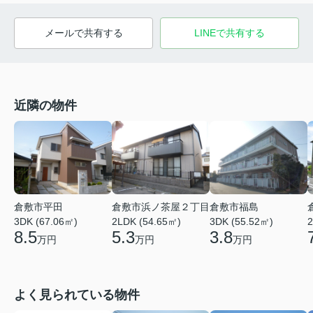
メールで共有する
LINEで共有する
近隣の物件
倉敷市平田
倉敷市浜ノ茶屋２丁目
倉敷市福島
3DK (67.06㎡)
2LDK (54.65㎡)
3DK (55.52㎡)
2
8.5
5.3
3.8
万円
万円
万円
よく見られている物件