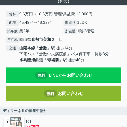
【外観】
9.6万円～10.6万円 管理/共益費 12,000円
賃料
45.49㎡～48.32㎡
1LDK
面積
間取り
築2年
1階/3階建
築年数
所在階
岡山県
倉敷市
美和
２丁目
所在地
山陽本線
「
倉敷
」駅 徒歩14分
交通
下電バス「倉敷中央病院前」バス停下車 徒歩3分
水島臨海鉄道
「
球場前
」駅 徒歩40分
LINEからお問い合わせ
無料
お問い合わせ
無料
ディマーネⅡの募集中物件
101
9.6万円