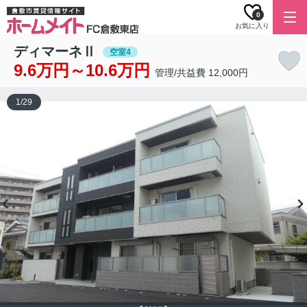
0
お気に入り
ディマーネⅡ
空室4
9.6万円～10.6万円
管理/共益費 12,000円
1
/
29