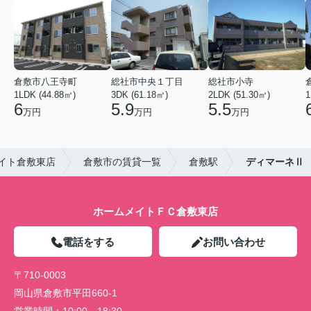
倉敷市八王寺町
総社市中央１丁目
総社市小寺
1LDK (44.88㎡)
3DK (61.18㎡)
2LDK (51.30㎡)
1
6
5.9
5.5
万円
万円
万円
イト倉敷東店
倉敷市の賃貸一覧
倉敷駅
ディマーネⅡ
ホームメイトＦＣ倉敷東店
電話をする
お問い合わせ
〒710-0003
岡山県倉敷市平田660-1