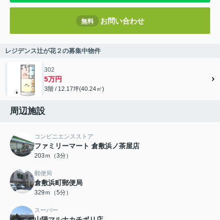
お問い合わせ
無料
レジデンス辻が花２の募集中物件
302
5万円
3階 / 12.17坪(40.24㎡)
周辺施設
コンビニエンスストア
ファミリーマート 倉敷浜ノ茶屋店
203ｍ（3分）
郵便局
倉敷浜町郵便局
329ｍ（5分）
スーパー
山陽マルナカチボリ店