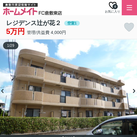
0
お気に入り
レジデンス辻が花２
空室1
5万円
管理/共益費 4,000円
1
/
29