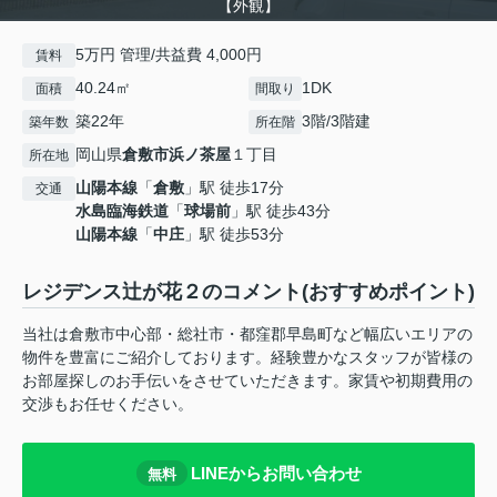
【外観】
5万円 管理/共益費 4,000円
賃料
40.24㎡
1DK
面積
間取り
築22年
3階/3階建
築年数
所在階
岡山県
倉敷市
浜ノ茶屋
１丁目
所在地
山陽本線
「
倉敷
」駅 徒歩17分
交通
水島臨海鉄道
「
球場前
」駅 徒歩43分
山陽本線
「
中庄
」駅 徒歩53分
レジデンス辻が花２のコメント(おすすめポイント)
当社は倉敷市中心部・総社市・都窪郡早島町など幅広いエリアの
物件を豊富にご紹介しております。経験豊かなスタッフが皆様の
お部屋探しのお手伝いをさせていただきます。家賃や初期費用の
交渉もお任せください。
LINEからお問い合わせ
無料