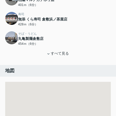
401ｍ（6分）
寿司
無添 くら寿司 倉敷浜ノ茶屋店
428ｍ（6分）
そば・うどん
丸亀製麺倉敷店
454ｍ（6分）
すべて見る
地図