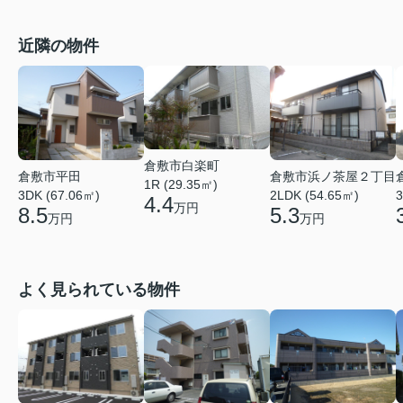
近隣の物件
倉敷市白楽町
倉敷市平田
倉敷市浜ノ茶屋２丁目
1R (29.35㎡)
3DK (67.06㎡)
2LDK (54.65㎡)
3
4.4
万円
8.5
5.3
万円
万円
よく見られている物件