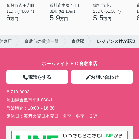
倉敷市八王寺町
総社市中央１丁目
総社市小寺
1LDK (44.88㎡)
3DK (61.18㎡)
2LDK (51.30㎡)
1
6
5.9
5.5
万円
万円
万円
敷東店
倉敷市の賃貸一覧
倉敷駅
レジデンス辻が花２
ホームメイトＦＣ倉敷東店
電話をする
お問い合わせ
〒710-0003
岡山県倉敷市平田660-1
営業時間：
10:00～18:30
定休日：
毎週火曜日水曜日 夏季・冬季・ＧＷ