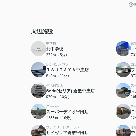
周辺施設
中学校
家
北中学校
エ
372ｍ（5分）
7
レンタルビデオ
コ
ＴＳＵＴＡＹＡ中庄店
フ
813ｍ（11分）
8
生活雑貨店
ス
Seria(セリア) 倉敷中庄店
マ
970ｍ（13分）
1
スーパー
ス
スーパーディオ平田店
ニ
1233ｍ（16分）
1
ファミリーレストラン
小
サイゼリア倉敷平田店
中