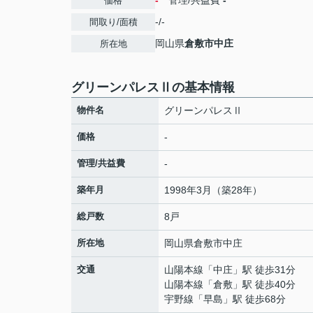
-
管理/共益費
-
価格
-/-
間取り/面積
岡山県
倉敷市
中庄
所在地
グリーンパレスⅡの基本情報
物件名
グリーンパレスⅡ
価格
-
管理/共益費
-
築年月
1998年3月（築28年）
総戸数
8戸
所在地
岡山県
倉敷市
中庄
交通
山陽本線
「
中庄
」駅 徒歩31分
山陽本線
「
倉敷
」駅 徒歩40分
宇野線
「
早島
」駅 徒歩68分