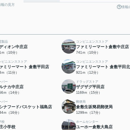
情報の見方
情報
電製品
コンビニエンスストア
ディオン中庄店
ファミリーマート倉敷中庄店
31ｍ（10分）
741ｍ（10分）
ンビニエンスストア
コンビニエンスストア
ァミリーマート 倉敷平田店
ファミリーマート 倉敷平田
73ｍ（11分）
921ｍ（12分）
ーパー
ドラッグストア
ルナカ中庄店
ザグザグ平田店
056ｍ（14分）
1169ｍ（15分）
ーパー
郵便局
シナフードバスケット福島店
倉敷生坂簡易郵便局
244ｍ（16分）
1299ｍ（17分）
学校
ホームセンター
庄小学校
ユーホー倉敷大島店