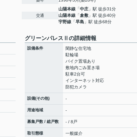
1998年3月(築28年)
築年
山陽本線
「
中庄
」駅 徒歩31分
山陽本線
「
倉敷
」駅 徒歩40分
交通
宇野線
「
早島
」駅 徒歩68分
グリーンパレスⅡの詳細情報
設備条件
閑静な住宅地
駐輪場
バイク置場あり
敷地内ごみ置き場
駐車2台可
インターネット対応
防犯カメラ
設備(その他)
-
用途地域
-
募集戸数 / 総戸数
- / 8戸
取引態様
一般媒介