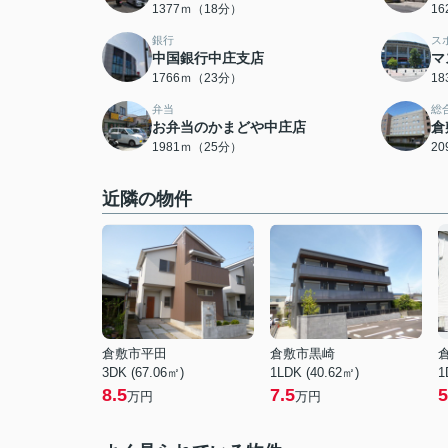
1377ｍ（18分）
1
銀行
ス
中国銀行中庄支店
マ
1766ｍ（23分）
1
弁当
総
お弁当のかまどや中庄店
倉
1981ｍ（25分）
2
近隣の物件
倉敷市平田
倉敷市黒崎
3DK (67.06㎡)
1LDK (40.62㎡)
1
8.5
7.5
5
万円
万円