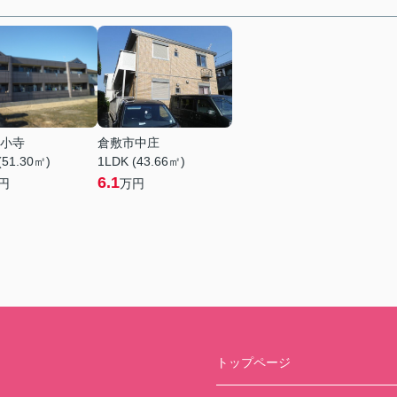
小寺
倉敷市中庄
(51.30㎡)
1LDK (43.66㎡)
6.1
円
万円
トップページ