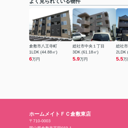
よく見られている物件
倉敷市八王寺町
総社市中央１丁目
総社市
1LDK (44.88㎡)
3DK (61.18㎡)
2LDK 
6
5.9
5.5
万円
万円
万
ホームメイトＦＣ倉敷東店
〒710-0003