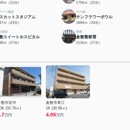
629ｍ（21分）
1750ｍ（22分）
ポーツ施設
その他
スカットスタジアム
サンフラワーボウル
837ｍ（23分）
1894ｍ（24分）
合病院
警察
敷スイートホスピタル
倉敷警察署
098ｍ（27分）
2134ｍ（27分）
倉敷市笹沖
倉敷市青江
DK (32.76㎡)
1K (30.95㎡)
.7
4.05
万円
万円