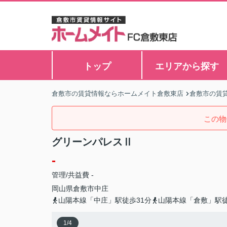
トップ
エリアから探す
倉敷市の賃貸情報ならホームメイト倉敷東店
倉敷市の賃
この物
グリーンパレスⅡ
-
管理/共益費 -
岡山県
倉敷市
中庄
山陽本線「中庄」駅徒歩31分
山陽本線「倉敷」駅徒
1
/
4