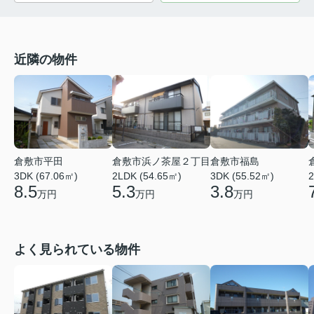
近隣の物件
倉敷市平田
倉敷市浜ノ茶屋２丁目
倉敷市福島
3DK (67.06㎡)
2LDK (54.65㎡)
3DK (55.52㎡)
2
8.5
5.3
3.8
万円
万円
万円
よく見られている物件