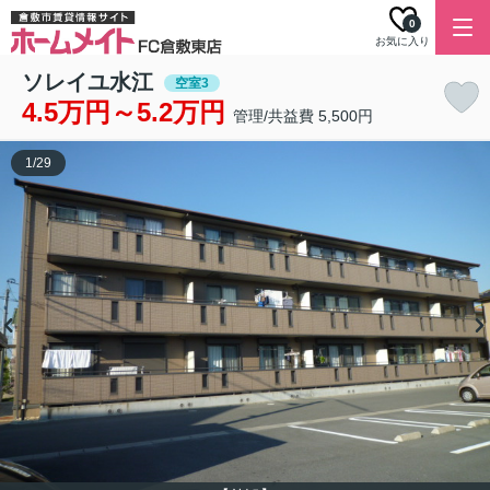
0
お気に入り
ソレイユ水江
空室3
4.5万円～5.2万円
管理/共益費 5,500円
1
/
29