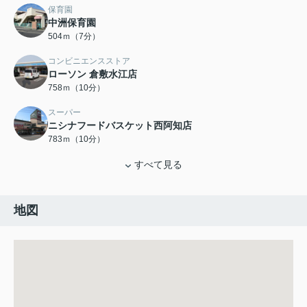
保育園
中洲保育園
504ｍ（7分）
コンビニエンスストア
ローソン 倉敷水江店
758ｍ（10分）
スーパー
ニシナフードバスケット西阿知店
783ｍ（10分）
すべて見る
地図