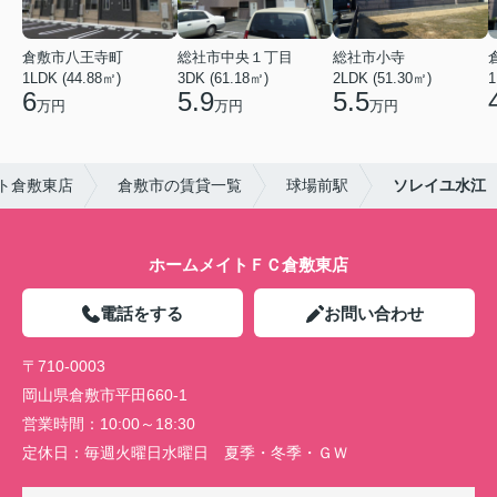
倉敷市八王寺町
総社市中央１丁目
総社市小寺
1LDK (44.88㎡)
3DK (61.18㎡)
2LDK (51.30㎡)
1
6
5.9
5.5
万円
万円
万円
ト倉敷東店
倉敷市の賃貸一覧
球場前駅
ソレイユ水江
ホームメイトＦＣ倉敷東店
電話をする
お問い合わせ
〒710-0003
岡山県倉敷市平田660-1
営業時間：
10:00～18:30
定休日：
毎週火曜日水曜日 夏季・冬季・ＧＷ