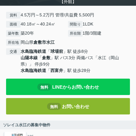
【外観】
4.5万円～5.2万円 管理/共益費 5,500円
賃料
40.18㎡～40.24㎡
1LDK
面積
間取り
築20年
1階/3階建
築年数
所在階
岡山県
倉敷市
水江
所在地
水島臨海鉄道
「
球場前
」駅 徒歩8分
交通
山陽本線
「
倉敷
」駅 バス3分 両備バス「水江（岡山
県）」 停歩9分
水島臨海鉄道
「
西富井
」駅 徒歩28分
LINEからお問い合わせ
無料
お問い合わせ
無料
ソレイユ水江の募集中物件