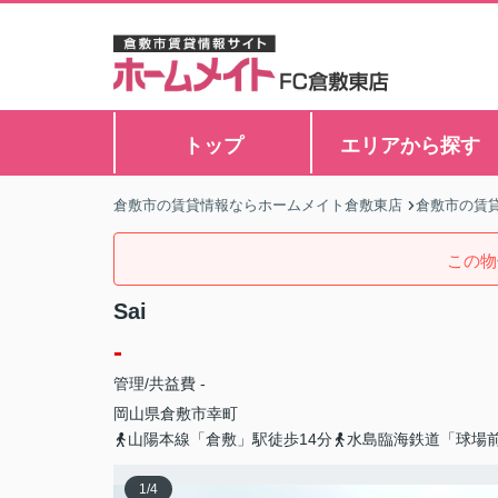
トップ
エリアから探す
倉敷市の賃貸情報ならホームメイト倉敷東店
倉敷市の賃
この物
Sai
-
管理/共益費 -
岡山県
倉敷市
幸町
山陽本線「倉敷」駅徒歩14分
水島臨海鉄道「球場前
1
/
4