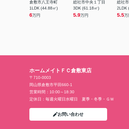
倉敷市八王寺町
総社市中央１丁目
総社市
1LDK (44.88㎡)
3DK (61.18㎡)
2LDK 
6
5.9
5.5
万円
万円
万
ホームメイトＦＣ倉敷東店
〒710-0003
岡山県倉敷市平田660-1
営業時間：
10:00～18:30
定休日：
毎週火曜日水曜日 夏季・冬季・ＧＷ
お問い合わせ