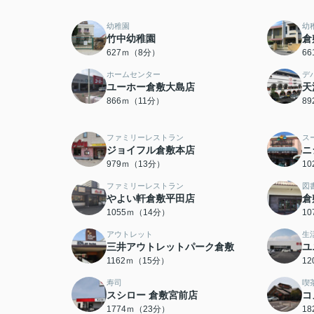
幼稚園
幼
竹中幼稚園
倉
627ｍ（8分）
6
ホームセンター
デ
ユーホー倉敷大島店
天
866ｍ（11分）
8
ファミリーレストラン
ス
ジョイフル倉敷本店
ニ
979ｍ（13分）
1
ファミリーレストラン
図
やよい軒倉敷平田店
倉
1055ｍ（14分）
1
アウトレット
生
三井アウトレットパーク倉敷
ユ
1162ｍ（15分）
1
寿司
喫
スシロー 倉敷宮前店
コ
1774ｍ（23分）
1