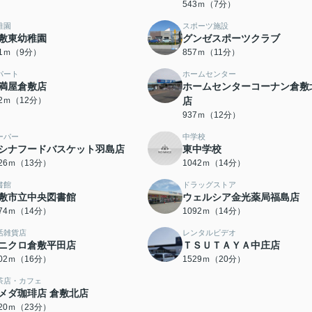
543ｍ（7分）
稚園
スポーツ施設
敷東幼稚園
グンゼスポーツクラブ
61ｍ（9分）
857ｍ（11分）
パート
ホームセンター
満屋倉敷店
ホームセンターコーナン倉敷
92ｍ（12分）
店
937ｍ（12分）
ーパー
中学校
シナフードバスケット羽島店
東中学校
026ｍ（13分）
1042ｍ（14分）
書館
ドラッグストア
敷市立中央図書館
ウェルシア金光薬局福島店
074ｍ（14分）
1092ｍ（14分）
活雑貨店
レンタルビデオ
ニクロ倉敷平田店
ＴＳＵＴＡＹＡ中庄店
202ｍ（16分）
1529ｍ（20分）
茶店・カフェ
メダ珈琲店 倉敷北店
820ｍ（23分）