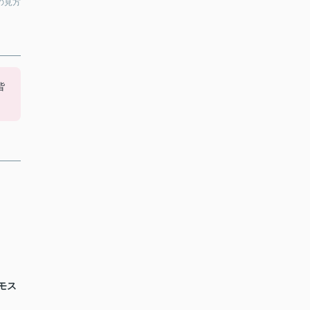
の見方
皆
モス