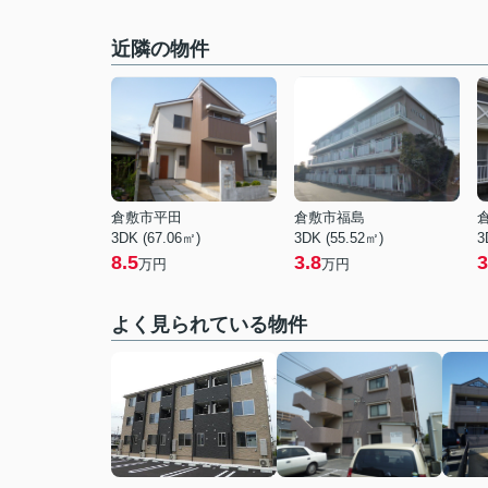
近隣の物件
倉敷市平田
倉敷市福島
3DK (67.06㎡)
3DK (55.52㎡)
3
8.5
3.8
3
万円
万円
よく見られている物件