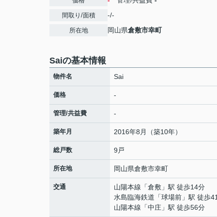
-
管理/共益費
-
価格
-/-
間取り/面積
岡山県
倉敷市
幸町
所在地
Saiの基本情報
物件名
Sai
価格
-
管理/共益費
-
築年月
2016年8月（築10年）
総戸数
9戸
所在地
岡山県
倉敷市
幸町
交通
山陽本線
「
倉敷
」駅 徒歩14分
水島臨海鉄道
「
球場前
」駅 徒歩4
山陽本線
「
中庄
」駅 徒歩56分