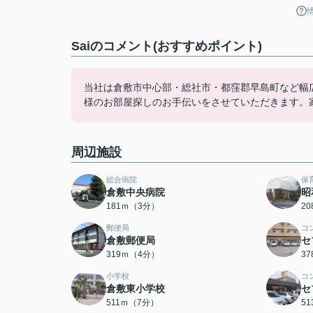
Saiのコメント(おすすめポイント)
当社は倉敷市中心部・総社市・都窪郡早島町など幅
様のお部屋探しのお手伝いをさせていただきます。
周辺施設
総合病院
保
倉敷中央病院
昭
181ｍ（3分）
2
郵便局
コ
倉敷郵便局
セ
319ｍ（4分）
3
小学校
コ
倉敷東小学校
セ
511ｍ（7分）
5