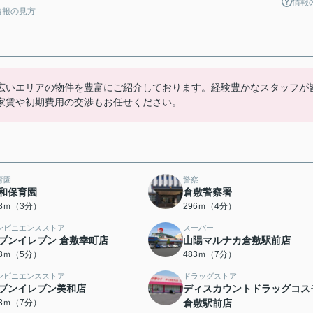
情報
情報の見方
広いエリアの物件を豊富にご紹介しております。経験豊かなスタッフが
家賃や初期費用の交渉もお任せください。
育園
警察
和保育園
倉敷警察署
08ｍ（3分）
296ｍ（4分）
ンビニエンスストア
スーパー
ブンイレブン 倉敷幸町店
山陽マルナカ倉敷駅前店
78ｍ（5分）
483ｍ（7分）
ンビニエンスストア
ドラッグストア
ブンイレブン美和店
ディスカウントドラッグコス
13ｍ（7分）
倉敷駅前店