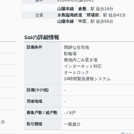
2016年8月(築10年)
築年
山陽本線
「
倉敷
」駅 徒歩14分
水島臨海鉄道
「
球場前
」駅 徒歩41分
交通
山陽本線
「
中庄
」駅 徒歩56分
Saiの詳細情報
設備条件
閑静な住宅地
駐輪場
敷地内ごみ置き場
インターネット対応
オートロック
24時間緊急通報システム
設備(その他)
-
用途地域
-
募集戸数 / 総戸数
- / 9戸
1分
取引態様
一般媒介