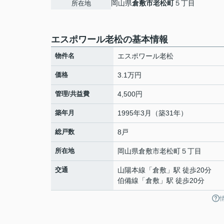
岡山県
倉敷市
老松町
５丁目
所在地
エスポワール老松の基本情報
物件名
エスポワール老松
価格
3.1万円
管理/共益費
4,500円
築年月
1995年3月（築31年）
総戸数
8戸
所在地
岡山県
倉敷市
老松町
５丁目
交通
山陽本線
「
倉敷
」駅 徒歩20分
伯備線
「
倉敷
」駅 徒歩20分