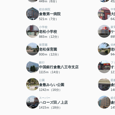
449ｍ（6分）
4
総合病院
中
倉敷第一病院
大
521ｍ（7分）
6
小学校
家
老松小学校
ケ
883ｍ（12分）
8
保育園
幼
老松保育園
老
930ｍ（12分）
9
銀行
フ
中国銀行倉敷八王寺支店
す
1115ｍ（14分）
1
公園
図
倉敷みらい公園
倉
1242ｍ（16分）
1
スーパー
総
ハローズ田ノ上店
倉
1415ｍ（18分）
1