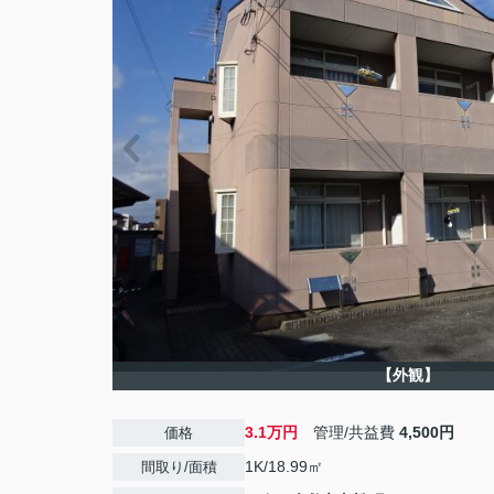
【外観】
3.1万円
管理/共益費
4,500円
価格
1K/18.99㎡
間取り/面積