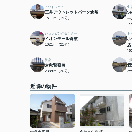
アウトレット
生
三井アウトレットパーク倉敷
S
1517ｍ（19分）
ー
1
ショッピングセンター
ホ
イオンモール倉敷
ホ
1621ｍ（21分）
店
1
警察
公
倉敷警察署
酒
2389ｍ（30分）
2
近隣の物件
倉敷市平田
倉敷市白楽町