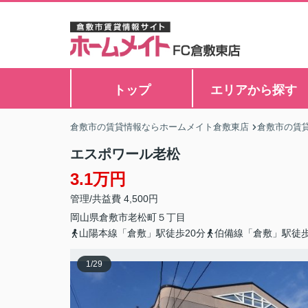
トップ
エリアから探す
倉敷市の賃貸情報ならホームメイト倉敷東店
倉敷市の賃
エスポワール老松
3.1万円
管理/共益費 4,500円
岡山県
倉敷市
老松町
５丁目
山陽本線「倉敷」駅徒歩20分
伯備線「倉敷」駅徒歩
1
/
29