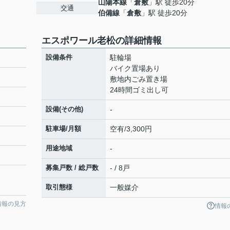
山陽本線
「
倉敷
」駅 徒歩20分
交通
伯備線
「
倉敷
」駅 徒歩20分
エスポワール老松の詳細情報
設備条件
駐輪場
バイク置場あり
敷地内ごみ置き場
24時間ゴミ出し可
設備(その他)
-
駐車場/月額
空有/3,300円
用途地域
-
募集戸数 / 総戸数
- / 8戸
取引態様
一般媒介
情報の見方
情報