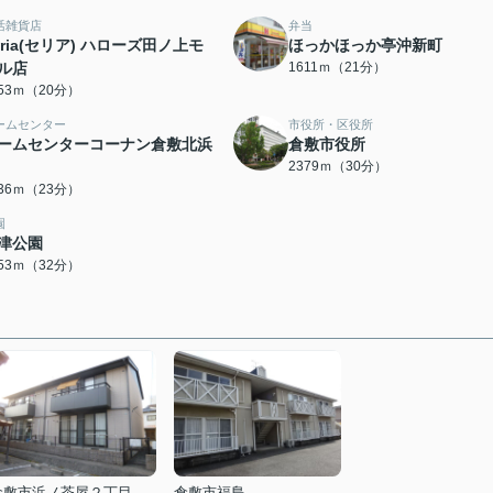
活雑貨店
弁当
eria(セリア) ハローズ田ノ上モ
ほっかほっか亭沖新町
ル店
1611ｍ（21分）
553ｍ（20分）
ームセンター
市役所・区役所
ームセンターコーナン倉敷北浜
倉敷市役所
2379ｍ（30分）
836ｍ（23分）
園
津公園
553ｍ（32分）
倉敷市浜ノ茶屋２丁目
倉敷市福島