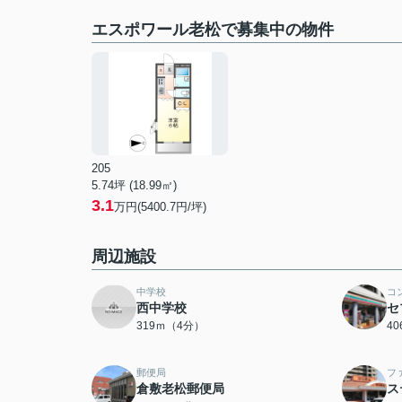
エスポワール老松で募集中の物件
205
5.74坪 (18.99㎡)
3.1
万円(5400.7円/坪)
周辺施設
中学校
コ
西中学校
セ
319ｍ（4分）
4
郵便局
フ
倉敷老松郵便局
ス