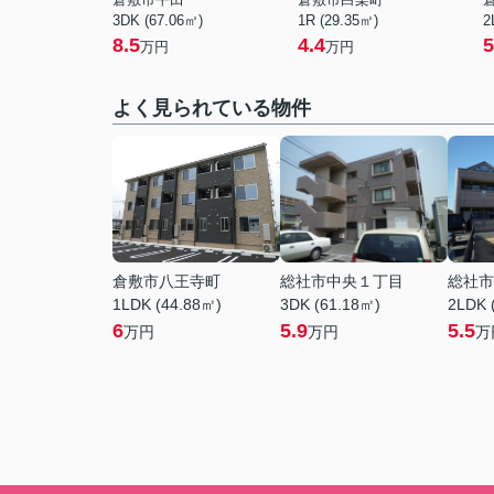
3DK (67.06㎡)
1R (29.35㎡)
2
8.5
4.4
5
万円
万円
よく見られている物件
倉敷市八王寺町
総社市中央１丁目
総社市
1LDK (44.88㎡)
3DK (61.18㎡)
2LDK 
6
5.9
5.5
万円
万円
万