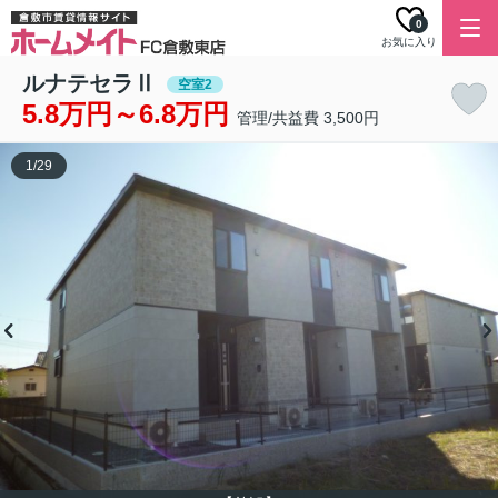
0
お気に入り
ルナテセラⅡ
空室2
5.8万円～6.8万円
管理/共益費 3,500円
1
/
29