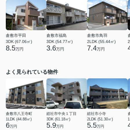
倉敷市平田
倉敷市福島
倉敷市鳥羽
3DK (67.06㎡)
3DK (54.77㎡)
2LDK (55.44㎡)
2
8.5
3.6
7.4
万円
万円
万円
よく見られている物件
倉敷市八王寺町
総社市中央１丁目
総社市小寺
1LDK (44.88㎡)
3DK (61.18㎡)
2LDK (51.30㎡)
1
6
5.9
5.5
万円
万円
万円