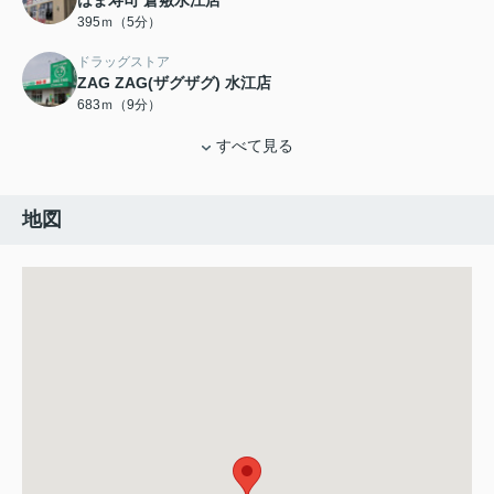
はま寿司 倉敷水江店
395ｍ（5分）
ドラッグストア
ZAG ZAG(ザグザグ) 水江店
683ｍ（9分）
すべて見る
地図