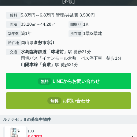
【外観】
5.8万円～6.8万円 管理/共益費 3,500円
賃料
33.20㎡～44.28㎡
1K
面積
間取り
築1年
1階/2階建
築年数
所在階
岡山県
倉敷市
水江
所在地
水島臨海鉄道
「
球場前
」駅 徒歩21分
交通
両備バス「イオンモール倉敷」バス停下車 徒歩1分
山陽本線
「
倉敷
」駅 徒歩31分
LINEからお問い合わせ
無料
お問い合わせ
無料
ルナテセラⅡの募集中物件
103
5.8万円