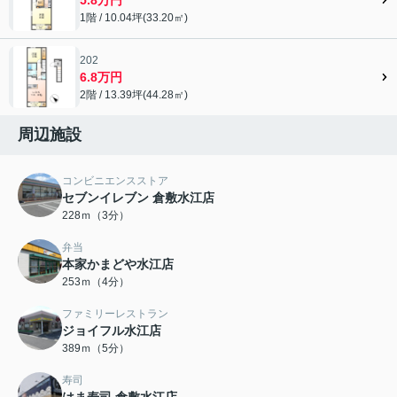
1階 / 10.04坪(33.20㎡)
202
6.8万円
2階 / 13.39坪(44.28㎡)
周辺施設
コンビニエンスストア
セブンイレブン 倉敷水江店
228ｍ（3分）
弁当
本家かまどや水江店
253ｍ（4分）
ファミリーレストラン
ジョイフル水江店
389ｍ（5分）
寿司