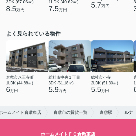
3DK (67.06㎡)
1LDK (40.62㎡)
3
5.7
万円
8.5
7.5
万円
万円
よく見られている物件
倉敷市八王寺町
総社市中央１丁目
総社市小寺
1LDK (44.88㎡)
3DK (61.18㎡)
2LDK (51.30㎡)
1
6
5.9
5.5
万円
万円
万円
ホームメイト倉敷東店
倉敷市の賃貸一覧
倉敷駅
ルナ
ホームメイトＦＣ倉敷東店