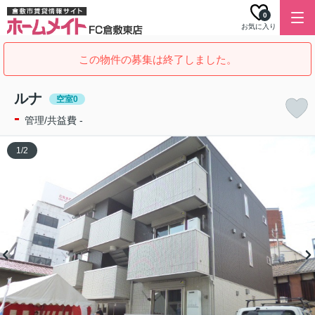
0
お気に入り
この物件の募集は終了しました。
ルナ
空室0
-
管理/共益費 -
1
/
2