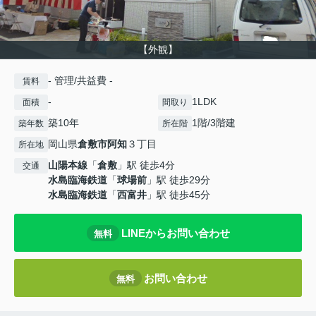
【外観】
- 管理/共益費 -
賃料
-
1LDK
面積
間取り
築10年
1階/3階建
築年数
所在階
岡山県
倉敷市
阿知
３丁目
所在地
山陽本線
「
倉敷
」駅 徒歩4分
交通
水島臨海鉄道
「
球場前
」駅 徒歩29分
水島臨海鉄道
「
西富井
」駅 徒歩45分
LINEからお問い合わせ
無料
お問い合わせ
無料