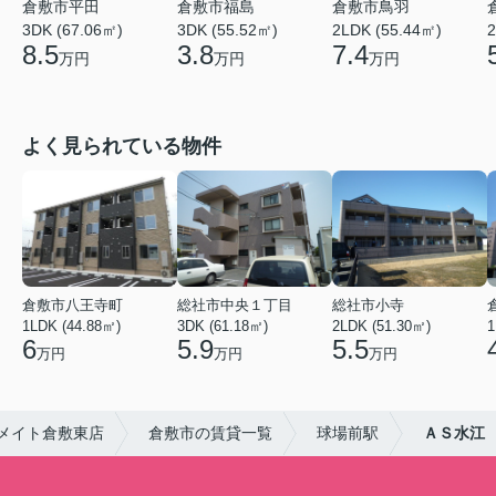
倉敷市平田
倉敷市福島
倉敷市鳥羽
3DK (67.06㎡)
3DK (55.52㎡)
2LDK (55.44㎡)
2
8.5
3.8
7.4
万円
万円
万円
よく見られている物件
倉敷市八王寺町
総社市中央１丁目
総社市小寺
1LDK (44.88㎡)
3DK (61.18㎡)
2LDK (51.30㎡)
1
6
5.9
5.5
万円
万円
万円
メイト倉敷東店
倉敷市の賃貸一覧
球場前駅
ＡＳ水江