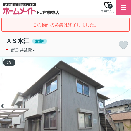
0
お気に入り
この物件の募集は終了しました。
ＡＳ水江
空室0
-
管理/共益費 -
1
/
3