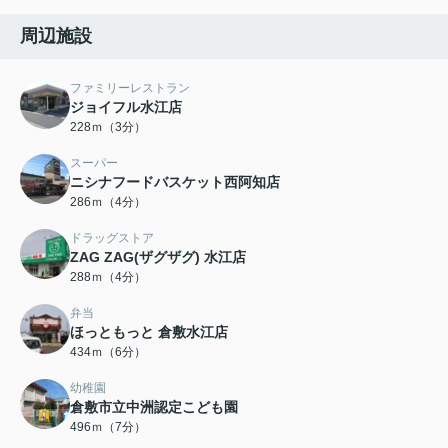
周辺施設
ファミリーレストラン
ジョイフル水江店
228ｍ（3分）
スーパー
ニシナフードバスケット西阿知店
286ｍ（4分）
ドラッグストア
ZAG ZAG(ザグザグ) 水江店
288ｍ（4分）
弁当
ほっともっと 倉敷水江店
434ｍ（6分）
幼稚園
倉敷市立中洲認定こども園
496ｍ（7分）