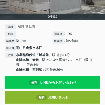
【外観】
- 管理/共益費 -
賃料
-
2LDK
面積
間取り
築17年
2階/2階建
築年数
所在階
岡山県
倉敷市
水江
所在地
水島臨海鉄道
「
球場前
」駅 徒歩14分
交通
山陽本線
「
倉敷
」駅 バス3分 両備バス「水江（岡山
県）」 停歩4分
山陽本線
「
西阿知
」駅 徒歩26分
LINEからお問い合わせ
無料
お問い合わせ
無料