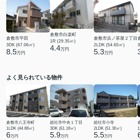
倉敷市白楽町
倉敷市平田
倉敷市浜ノ茶屋２丁目
1R (29.35㎡)
3DK (67.06㎡)
2LDK (54.65㎡)
3
4.4
万円
8.5
5.3
万円
万円
よく見られている物件
倉敷市八王寺町
総社市中央１丁目
総社市小寺
1LDK (44.88㎡)
3DK (61.18㎡)
2LDK (51.30㎡)
1
6
5.9
5.5
万円
万円
万円