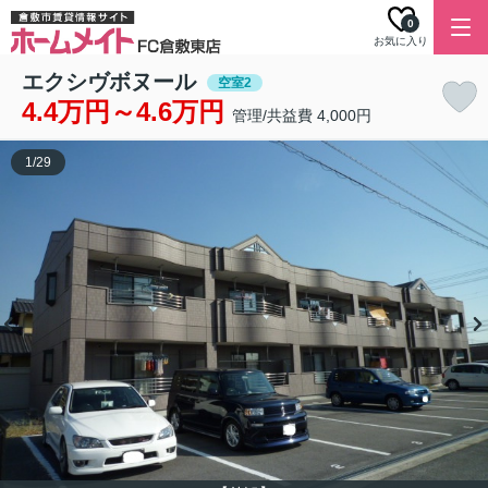
0
お気に入り
エクシヴボヌール
空室2
4.4万円～4.6万円
管理/共益費 4,000円
1
/
29