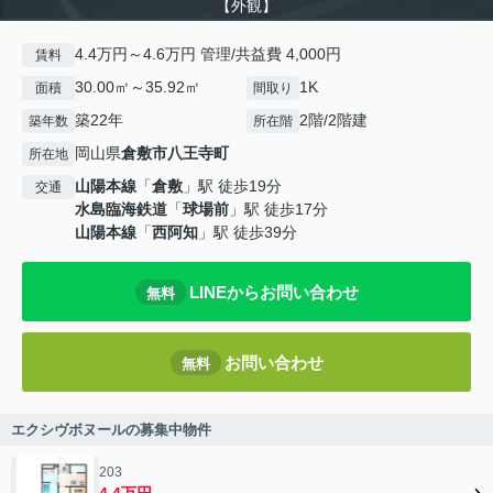
【外観】
4.4万円～4.6万円 管理/共益費 4,000円
賃料
30.00㎡～35.92㎡
1K
面積
間取り
築22年
2階/2階建
築年数
所在階
岡山県
倉敷市
八王寺町
所在地
山陽本線
「
倉敷
」駅 徒歩19分
交通
水島臨海鉄道
「
球場前
」駅 徒歩17分
山陽本線
「
西阿知
」駅 徒歩39分
LINEからお問い合わせ
無料
お問い合わせ
無料
エクシヴボヌールの募集中物件
203
4.4万円