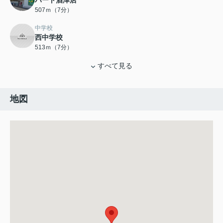
ハート酒津店
507ｍ（7分）
中学校
西中学校
513ｍ（7分）
すべて見る
地図