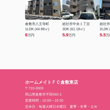
倉敷市八王寺町
総社市中央１丁目
総社市
1LDK (44.88㎡)
3DK (61.18㎡)
2LDK 
6
5.9
5.5
万円
万円
万
ホームメイトＦＣ倉敷東店
〒710-0003
岡山県倉敷市平田660-1
営業時間：
10:00～18:30
定休日：
毎週火曜日水曜日 夏季・冬季・ＧＷ