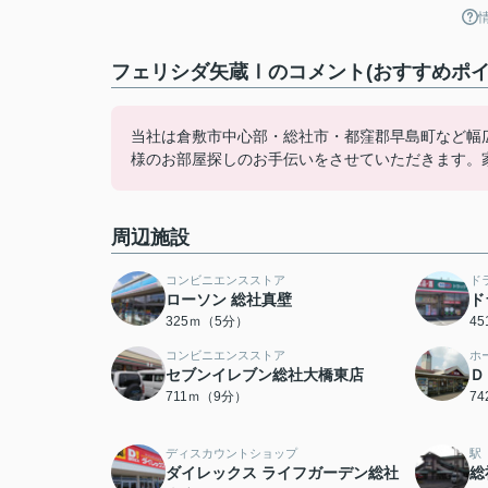
フェリシダ矢蔵Ⅰのコメント(おすすめポイ
当社は倉敷市中心部・総社市・都窪郡早島町など幅
様のお部屋探しのお手伝いをさせていただきます。
周辺施設
コンビニエンスストア
ド
ローソン 総社真壁
ド
325ｍ（5分）
4
コンビニエンスストア
ホ
セブンイレブン総社大橋東店
Ｄ
711ｍ（9分）
7
ディスカウントショップ
駅
ダイレックス ライフガーデン総社
総