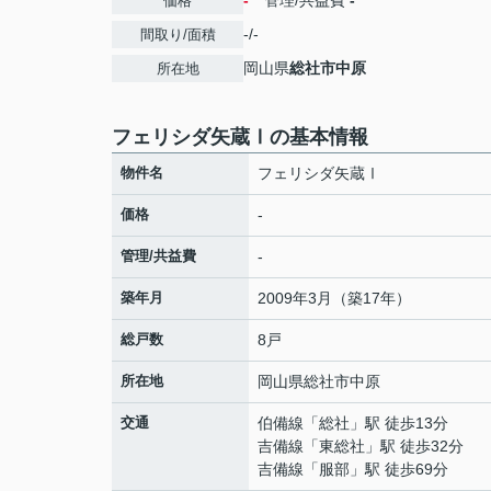
-
管理/共益費
-
価格
-/-
間取り/面積
岡山県
総社市
中原
所在地
フェリシダ矢蔵Ⅰの基本情報
物件名
フェリシダ矢蔵Ⅰ
価格
-
管理/共益費
-
築年月
2009年3月（築17年）
総戸数
8戸
所在地
岡山県
総社市
中原
交通
伯備線
「
総社
」駅 徒歩13分
吉備線
「
東総社
」駅 徒歩32分
吉備線
「
服部
」駅 徒歩69分