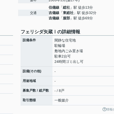
2009年3月(築17年)
築年
伯備線
「
総社
」駅 徒歩13分
吉備線
「
東総社
」駅 徒歩32分
交通
吉備線
「
服部
」駅 徒歩69分
フェリシダ矢蔵Ⅰの詳細情報
設備条件
閑静な住宅地
駐輪場
敷地内ごみ置き場
駐車2台可
24時間ゴミ出し可
設備(その他)
-
用途地域
-
募集戸数 / 総戸数
- / 8戸
取引態様
一般媒介
情報