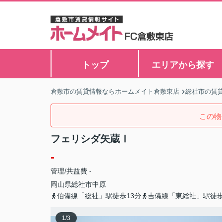
トップ
エリアから探す
倉敷市の賃貸情報ならホームメイト倉敷東店
総社市の賃
この物
フェリシダ矢蔵Ⅰ
-
管理/共益費 -
岡山県
総社市
中原
伯備線「総社」駅徒歩13分
吉備線「東総社」駅徒歩
1
/
3