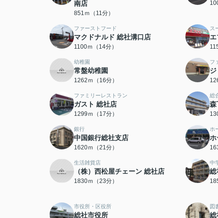
南店
1
851ｍ（11分）
ファーストフード
ス
マクドナルド 総社溝口店
エ
1100ｍ（14分）
1
幼稚園
フ
常盤幼稚園
ジ
1262ｍ（16分）
1
ファミリーレストラン
総
ガスト 総社店
森
1299ｍ（17分）
1
銀行
ホ
中国銀行総社支店
ホ
1620ｍ（21分）
1
生活雑貨店
中
（株）西松屋チェーン 総社店
総
1830ｍ（23分）
1
市役所・区役所
図
総社市役所
総