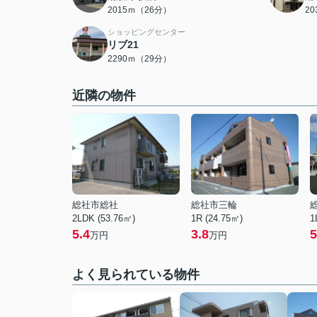
2015ｍ（26分）
2
ショッピングセンター
リブ21
2290ｍ（29分）
近隣の物件
総社市総社
総社市三輪
2LDK (53.76㎡)
1R (24.75㎡)
1
5.4
3.8
5
万円
万円
よく見られている物件