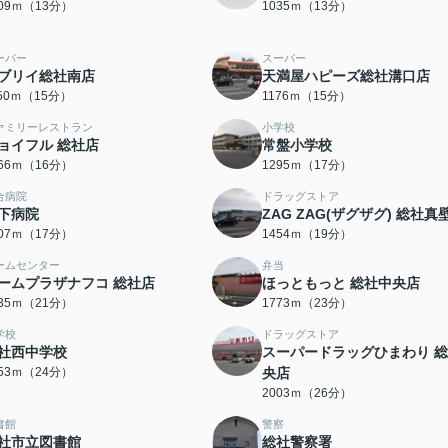
009ｍ（13分）
1035ｍ（13分）
ーパー
スーパー
ブリイ総社南店
天満屋ハピーズ総社溝口店
150ｍ（15分）
1176ｍ（15分）
ァミリーレストラン
小学校
ョイフル 総社店
常盤小学校
266ｍ（16分）
1295ｍ（17分）
合病院
ドラッグストア
下病院
ZAG ZAG(ザグザグ) 総社真
307ｍ（17分）
1454ｍ（19分）
ームセンター
弁当
ームプラザナフコ 総社店
ほっともっと 総社中央店
635ｍ（21分）
1773ｍ（23分）
学校
ドラッグストア
社西中学校
スーパードラッグひまわり 
853ｍ（24分）
央店
2003ｍ（26分）
書館
警察
社市立図書館
総社警察署