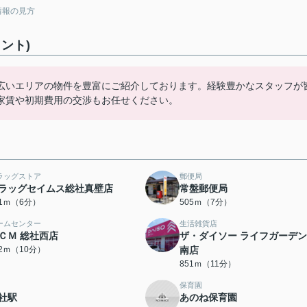
情報の見方
ント)
広いエリアの物件を豊富にご紹介しております。経験豊かなスタッフが
家賃や初期費用の交渉もお任せください。
ラッグストア
郵便局
ラッグセイムス総社真壁店
常盤郵便局
51ｍ（6分）
505ｍ（7分）
ームセンター
生活雑貨店
ＣＭ 総社西店
ザ・ダイソー ライフガーデ
42ｍ（10分）
南店
851ｍ（11分）
保育園
社駅
あのね保育園