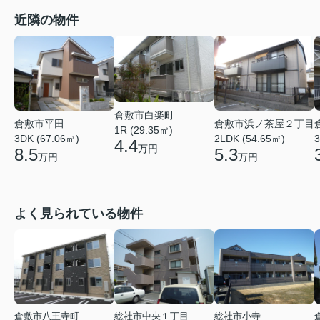
近隣の物件
倉敷市白楽町
倉敷市平田
倉敷市浜ノ茶屋２丁目
1R (29.35㎡)
3DK (67.06㎡)
2LDK (54.65㎡)
3
4.4
万円
8.5
5.3
万円
万円
よく見られている物件
倉敷市八王寺町
総社市中央１丁目
総社市小寺