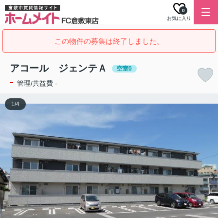
0
お気に入り
この物件の募集は終了しました。
アコール ジェンテＡ
空室0
-
管理/共益費 -
1
/
4