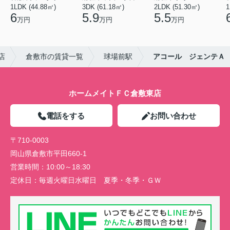
1LDK (44.88㎡)
3DK (61.18㎡)
2LDK (51.30㎡)
1
6
5.9
5.5
万円
万円
万円
店
倉敷市の賃貸一覧
球場前駅
アコール ジェンテＡ
ホームメイトＦＣ倉敷東店
電話をする
お問い合わせ
〒710-0003
岡山県倉敷市平田660-1
営業時間：
10:00～18:30
定休日：
毎週火曜日水曜日 夏季・冬季・ＧＷ