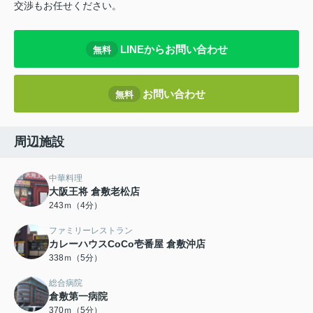
交渉もお任せください。
LINEからお問い合わせ
無料
お問い合わせ
無料
周辺施設
中華料理
大阪王将 倉敷老松店
243ｍ（4分）
ファミリーレストラン
カレーハウスCoCo壱番屋 倉敷沖店
338ｍ（5分）
総合病院
倉敷第一病院
370ｍ（5分）