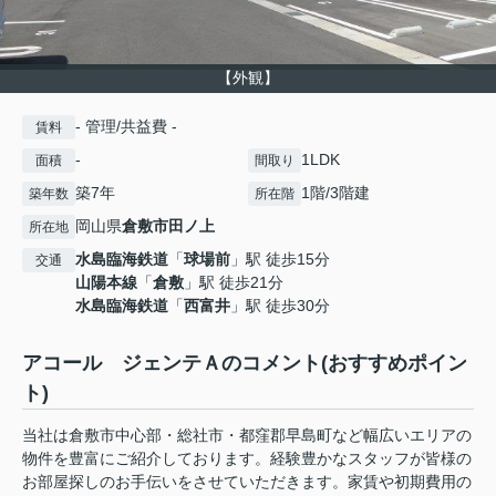
【外観】
- 管理/共益費 -
賃料
-
1LDK
面積
間取り
築7年
1階/3階建
築年数
所在階
岡山県
倉敷市
田ノ上
所在地
水島臨海鉄道
「
球場前
」駅 徒歩15分
交通
山陽本線
「
倉敷
」駅 徒歩21分
水島臨海鉄道
「
西富井
」駅 徒歩30分
アコール ジェンテＡのコメント(おすすめポイン
ト)
当社は倉敷市中心部・総社市・都窪郡早島町など幅広いエリアの
物件を豊富にご紹介しております。経験豊かなスタッフが皆様の
お部屋探しのお手伝いをさせていただきます。家賃や初期費用の