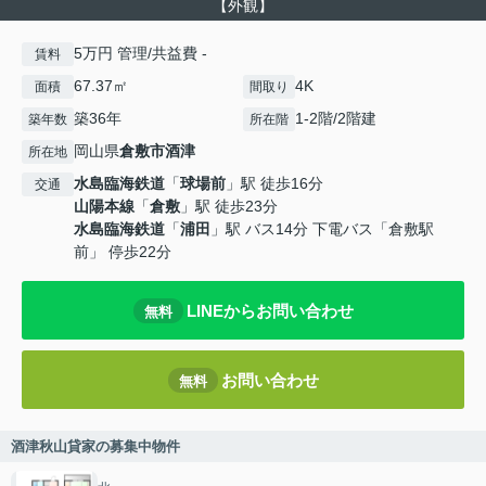
【外観】
5万円 管理/共益費 -
賃料
67.37㎡
4K
面積
間取り
築36年
1-2階/2階建
築年数
所在階
岡山県
倉敷市
酒津
所在地
水島臨海鉄道
「
球場前
」駅 徒歩16分
交通
山陽本線
「
倉敷
」駅 徒歩23分
水島臨海鉄道
「
浦田
」駅 バス14分 下電バス「倉敷駅
前」 停歩22分
LINEからお問い合わせ
無料
お問い合わせ
無料
酒津秋山貸家の募集中物件