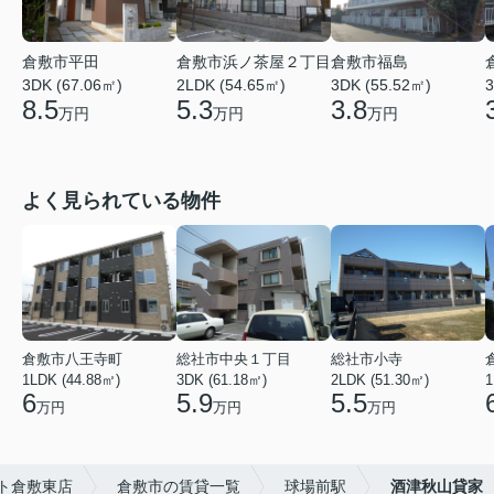
倉敷市平田
倉敷市浜ノ茶屋２丁目
倉敷市福島
3DK (67.06㎡)
2LDK (54.65㎡)
3DK (55.52㎡)
3
8.5
5.3
3.8
万円
万円
万円
よく見られている物件
倉敷市八王寺町
総社市中央１丁目
総社市小寺
1LDK (44.88㎡)
3DK (61.18㎡)
2LDK (51.30㎡)
1
6
5.9
5.5
万円
万円
万円
ト倉敷東店
倉敷市の賃貸一覧
球場前駅
酒津秋山貸家