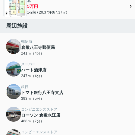
北
5万円
1-2階 / 20.37坪(67.37㎡)
周辺施設
郵便局
倉敷八王寺郵便局
241ｍ（4分）
スーパー
ハート酒津店
247ｍ（4分）
銀行
トマト銀行八王寺支店
393ｍ（5分）
コンビニエンスストア
ローソン 倉敷水江店
488ｍ（7分）
コンビニエンスストア