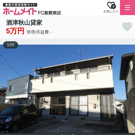
0
お気に入り
酒津秋山貸家
5万円
管理/共益費 -
1
/
29