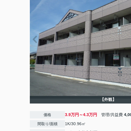
【外観】
3.9万円～4.3万円
管理/共益費
4,
価格
1K/30.96㎡
間取り/面積