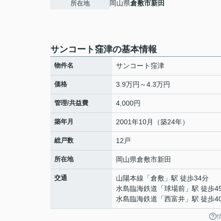
岡山県
倉敷市
新田
所在地
サンコート窪津の基本情報
物件名
サンコート窪津
価格
3.9万円～4.3万円
管理/共益費
4,000円
築年月
2001年10月（築24年）
総戸数
12戸
所在地
岡山県
倉敷市
新田
交通
山陽本線
「
倉敷
」駅 徒歩34分
水島臨海鉄道
「
球場前
」駅 徒歩4
水島臨海鉄道
「
西富井
」駅 徒歩4