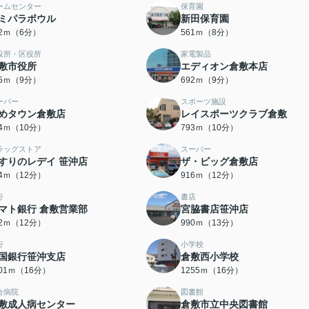
ームセンター
保育園
ミパラボウル
新田保育園
42ｍ（6分）
561ｍ（8分）
役所・区役所
家電製品
敷市役所
エディオン倉敷本店
65ｍ（9分）
692ｍ（9分）
ーパー
スポーツ施設
めタウン倉敷店
レイスポーツクラブ倉敷
54ｍ（10分）
793ｍ（10分）
ラッグストア
スーパー
すりのレデイ 笹沖店
ザ・ビッグ倉敷店
84ｍ（12分）
916ｍ（12分）
行
書店
マト銀行 倉敷営業部
宮脇書店笹沖店
32ｍ（12分）
990ｍ（13分）
行
小学校
国銀行笹沖支店
倉敷西小学校
201ｍ（16分）
1255ｍ（16分）
合病院
図書館
敷成人病センター
倉敷市立中央図書館