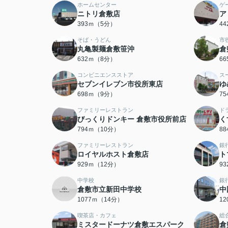
ホームセンター
ゲ
ニトリ倉敷店
ア
393ｍ（5分）
4
そば・うどん
市
丸亀製麺倉敷笹沖
倉
632ｍ（8分）
6
コンビニエンスストア
ス
セブンイレブン市役所東店
ゆ
698ｍ（9分）
7
ファミリーレストラン
ド
びっくりドンキー 倉敷市役所前店
く
794ｍ（10分）
8
ファミリーレストラン
銀
ロイヤルホスト倉敷店
ト
929ｍ（12分）
9
中学校
銀
倉敷市立新田中学校
中
1077ｍ（14分）
1
喫茶店・カフェ
総
ミスタードーナツ倉敷エスパーク
倉