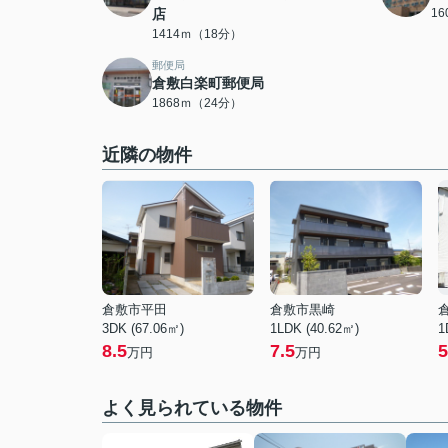
店
1
1414ｍ（18分）
郵便局
倉敷白楽町郵便局
1868ｍ（24分）
近隣の物件
倉敷市平田
倉敷市黒崎
3DK (67.06㎡)
1LDK (40.62㎡)
1
8.5
7.5
5
万円
万円
よく見られている物件