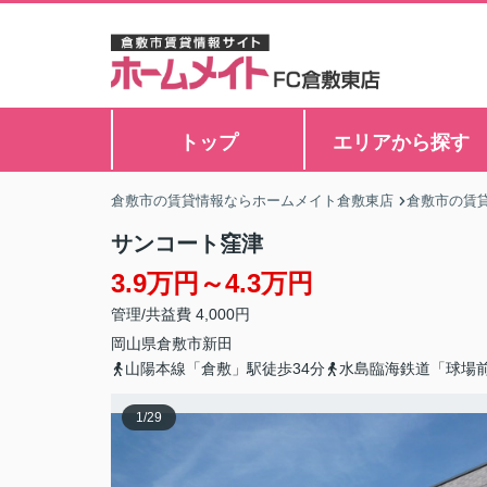
トップ
エリアから探す
倉敷市の賃貸情報ならホームメイト倉敷東店
倉敷市の賃
サンコート窪津
3.9万円～4.3万円
管理/共益費 4,000円
岡山県
倉敷市
新田
山陽本線「倉敷」駅徒歩34分
水島臨海鉄道「球場前
1
/
29