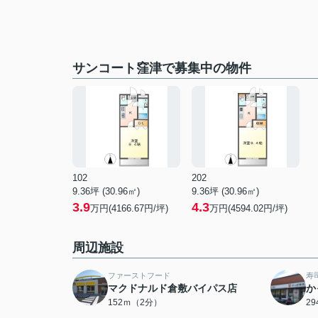
サンコート窪津で募集中の物件
102
202
9.36坪 (30.96㎡)
9.36坪 (30.96㎡)
3.9
4.3
万円(4166.67円/坪)
万円(4594.02円/坪)
周辺施設
ファーストフード
寿
マクドナルド倉敷バイパス店
か
152ｍ（2分）
2