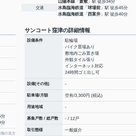
山陽本線
「
倉敷
」駅 徒歩34分
水島臨海鉄道
「
球場前
」駅 徒歩45分
交通
水島臨海鉄道
「
西富井
」駅 徒歩40分
サンコート窪津の詳細情報
設備条件
駐輪場
バイク置場あり
敷地内ごみ置き場
外観タイル張り
インターネット対応
24時間ゴミ出し可
設備(その他)
-
駐車場/月額
空有/3,300円 (税込)
用途地域
-
5分
募集戸数 / 総戸数
- / 12戸
0分
取引態様
一般媒介
情報の見方