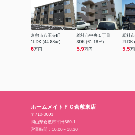
倉敷市八王寺町
総社市中央１丁目
総社市
1LDK (44.88㎡)
3DK (61.18㎡)
2LDK 
6
5.9
5.5
万円
万円
万
ホームメイトＦＣ倉敷東店
〒710-0003
岡山県倉敷市平田660-1
営業時間：
10:00～18:30