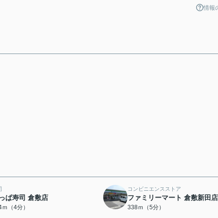
情報
司
コンビニエンスストア
っぱ寿司 倉敷店
ファミリーマート 倉敷新田店
94ｍ（4分）
338ｍ（5分）