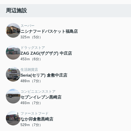
周辺施設
スーパー
ニシナフードバスケット福島店
325ｍ（5分）
ドラッグストア
ZAG ZAG(ザグザグ) 中庄店
453ｍ（6分）
生活雑貨店
Seria(セリア) 倉敷中庄店
489ｍ（7分）
コンビニエンスストア
セブンイレブン黒崎店
493ｍ（7分）
ファーストフード
なか卯倉敷黒崎店
529ｍ（7分）