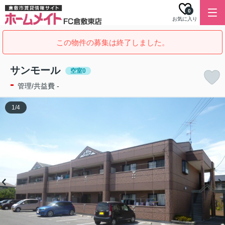
0
お気に入り
この物件の募集は終了しました。
サンモール
空室0
-
管理/共益費 -
1
/
4