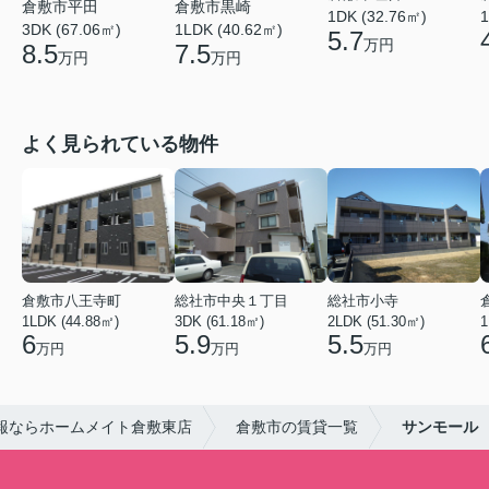
倉敷市平田
倉敷市黒崎
1DK (32.76㎡)
1
3DK (67.06㎡)
1LDK (40.62㎡)
5.7
万円
8.5
7.5
万円
万円
よく見られている物件
倉敷市八王寺町
総社市中央１丁目
総社市小寺
1LDK (44.88㎡)
3DK (61.18㎡)
2LDK (51.30㎡)
1
6
5.9
5.5
万円
万円
万円
報ならホームメイト倉敷東店
倉敷市の賃貸一覧
サンモール