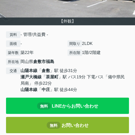
【外観】
- 管理/共益費 -
賃料
-
2LDK
面積
間取り
築22年
1階/2階建
築年数
所在階
岡山県
倉敷市
福島
所在地
山陽本線
「
倉敷
」駅 徒歩31分
交通
瀬戸大橋線
「
茶屋町
」駅 バス19分 下電バス「備中県民
局南」 停歩22分
山陽本線
「
中庄
」駅 徒歩44分
LINEからお問い合わせ
無料
お問い合わせ
無料