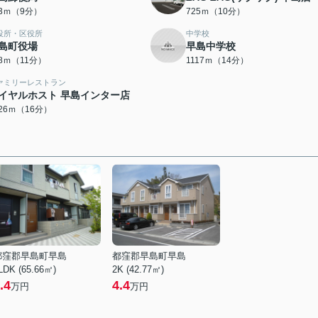
13ｍ（9分）
725ｍ（10分）
役所・区役所
中学校
島町役場
早島中学校
08ｍ（11分）
1117ｍ（14分）
ァミリーレストラン
イヤルホスト 早島インター店
226ｍ（16分）
都窪郡早島町早島
都窪郡早島町早島
LDK (65.66㎡)
2K (42.77㎡)
.4
4.4
万円
万円