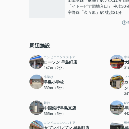
山陽本線
「
庭瀬
」駅 バス12分 
「イトーピア団地入口」 停歩30
宇野線
「
久々原
」駅 徒歩21分
周辺施設
コンビニエンスストア
中
ローソン 早島町店
大
147ｍ（2分）
3
小学校
フ
早島小学校
カ
339ｍ（5分）
ン
3
銀行
幼
中国銀行早島支店
早
365ｍ（5分）
4
コンビニエンスストア
郵
セブンイレブン 早島町店
早