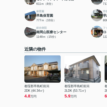
611ｍ（8分）
7
保育園
市
早島保育園
早
777ｍ（10分）
8
総合病院
フ
南岡山医療センター
ロ
1148ｍ（15分）
1
近隣の物件
都窪郡早島町前潟
都窪郡早島町前潟
2DK (44.34㎡)
2LDK (53.71㎡)
2
4.8
5.9
6
万円
万円