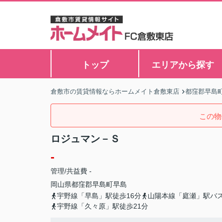
トップ
エリアから探す
倉敷市の賃貸情報ならホームメイト倉敷東店
都窪郡早島
この物
ロジュマン－Ｓ
-
管理/共益費 -
岡山県
都窪郡早島町
早島
宇野線「早島」駅徒歩16分
山陽本線「庭瀬」駅バス
宇野線「久々原」駅徒歩21分