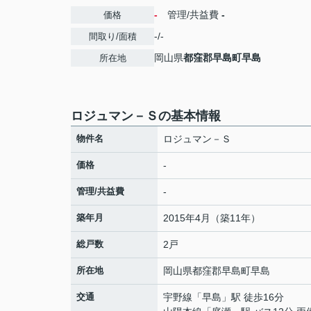
-
管理/共益費
-
価格
-/-
間取り/面積
岡山県
都窪郡早島町
早島
所在地
ロジュマン－Ｓの基本情報
物件名
ロジュマン－Ｓ
価格
-
管理/共益費
-
築年月
2015年4月（築11年）
総戸数
2戸
所在地
岡山県
都窪郡早島町
早島
交通
宇野線
「
早島
」駅 徒歩16分