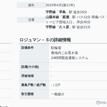
2015年4月(築11年)
築年
宇野線
「
早島
」駅 徒歩16分
山陽本線
「
庭瀬
」駅 バス12分 両備バス
交通
トーピア団地入口」 停歩30分
宇野線
「
久々原
」駅 徒歩21分
ロジュマン－Ｓの詳細情報
設備条件
駐輪場
敷地内ごみ置き場
24時間緊急通報システム
設備(その他)
-
用途地域
-
募集戸数 / 総戸数
- / 2戸
取引態様
一般媒介
情報