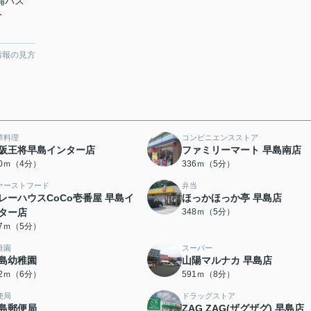
両備バス
分
情報の見方
華料理
コンビニエンスストア
阪王将早島インター店
ファミリーマート 早島南店
10ｍ（4分）
336ｍ（5分）
ァーストフード
弁当
レーハウスCoCo壱番屋 早島イ
ほっかほっか亭 早島店
ター店
348ｍ（5分）
47ｍ（5分）
稚園
スーパー
島幼稚園
山陽マルナカ 早島店
42ｍ（6分）
591ｍ（8分）
便局
ドラッグストア
島郵便局
ZAG ZAG(ザグザグ) 早島店