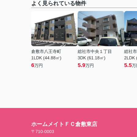
よく見られている物件
倉敷市八王寺町
総社市中央１丁目
総社市
1LDK (44.88㎡)
3DK (61.18㎡)
2LDK 
6
5.9
5.5
万円
万円
万
ホームメイトＦＣ倉敷東店
〒710-0003