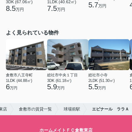
3DK (67.06㎡)
1LDK (40.62㎡)
5.7
万円
8.5
7.5
万円
万円
よく見られている物件
倉敷市八王寺町
総社市中央１丁目
総社市小寺
1LDK (44.88㎡)
3DK (61.18㎡)
2LDK (51.30㎡)
1
6
5.9
5.5
万円
万円
万円
東店
倉敷市の賃貸一覧
球場前駅
エピナール ララＡ
ホームメイトＦＣ倉敷東店