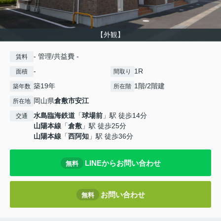
【外観】
- 管理/共益費 -
賃料
-
1R
面積
間取り
築19年
1階/2階建
築年数
所在階
岡山県
倉敷市
安江
所在地
水島臨海鉄道
「
球場前
」駅 徒歩14分
交通
山陽本線
「
倉敷
」駅 徒歩25分
山陽本線
「
西阿知
」駅 徒歩36分
LINEからお問い合わせ
無料
お問い合わせ
無料