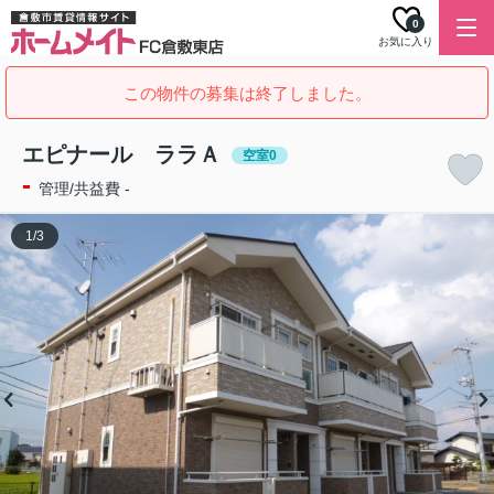
0
お気に入り
この物件の募集は終了しました。
エピナール ララＡ
空室0
-
管理/共益費 -
1
/
3