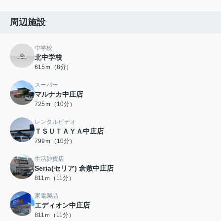
周辺施設
中学校
北中学校
615ｍ（8分）
スーパー
マルナカ中庄店
725ｍ（10分）
レンタルビデオ
ＴＳＵＴＡＹＡ中庄店
799ｍ（10分）
生活雑貨店
Seria(セリア) 倉敷中庄店
811ｍ（11分）
家電製品
エディオン中庄店
811ｍ（11分）