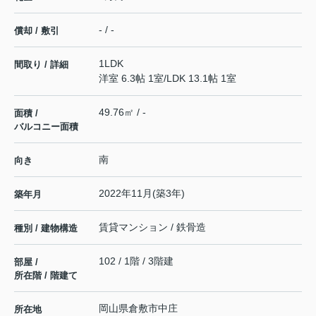
- / -
償却 / 敷引
1LDK
間取り / 詳細
洋室 6.3帖 1室
/
LDK 13.1帖 1室
49.76㎡ / -
面積 /
バルコニー面積
南
向き
2022年11月(築3年)
築年月
賃貸マンション / 鉄骨造
種別 / 建物構造
102 / 1階 / 3階建
部屋 /
所在階 / 階建て
岡山県
倉敷市
中庄
所在地