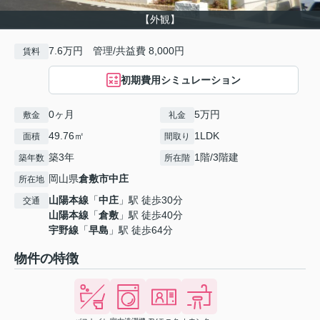
【外観】
7.6万円 管理/共益費 8,000円
賃料
初期費用シミュレーション
0ヶ月
5万円
敷金
礼金
49.76㎡
1LDK
面積
間取り
築3年
1階/3階建
築年数
所在階
岡山県
倉敷市
中庄
所在地
山陽本線
「
中庄
」駅 徒歩30分
交通
山陽本線
「
倉敷
」駅 徒歩40分
宇野線
「
早島
」駅 徒歩64分
物件の特徴