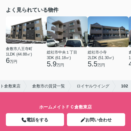
よく見られている物件
倉敷市八王寺町
総社市中央１丁目
総社市小寺
1LDK (44.88㎡)
3DK (61.18㎡)
2LDK (51.30㎡)
1
6
万円
5.9
5.5
万円
万円
ト倉敷東店
倉敷市の賃貸一覧
ロイヤルウイング
102
ホームメイトＦＣ倉敷東店
電話をする
お問い合わせ