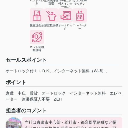
バストイレ
室内洗濯機
TVモニタ
カウンター
別
置場
付きインタ
キッチン
ーホン
独立洗面台
浴室乾燥機
オートロッ
エレベータ
ク
ー
ネット使用
料無料
セールスポイント
オートロック付１ＬＤＫ。インターネット無料（Wi-fi）。
ポイント
倉敷
中庄
賃貸
オートロック
インターネット無料
エレベ
ーター
連帯保証人不要
ZEH
担当者のコメント
当社は倉敷市中心部・総社市・都窪郡早島町など幅