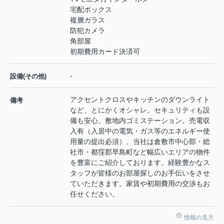
宅配ボックス
複層ガラス
防犯カメラ
角部屋
初期費用カード決済可
-
設備(その他)
アクセントクロスやキッチンのダウンライト
備考
など、とにかくオシャレ。セキュリティも設
備も安心。敷地内ゴミステーション。売電収
入有（入居中の電気・ガス等のエネルギー使
用量の提出必須）。当社は倉敷市中心部・総
社市・都窪郡早島町など幅広いエリアの物件
を豊富にご紹介しております。経験豊かなス
タッフが皆様のお部屋探しのお手伝いをさせ
ていただきます。家賃や初期費用の交渉もお
任せください。
情報の見方