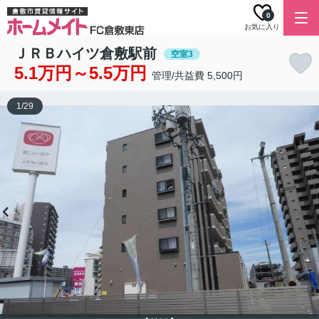
0
お気に入り
ＪＲＢハイツ倉敷駅前
空室3
5.1万円～5.5万円
管理/共益費 5,500円
1
/
29