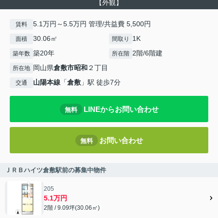
【外観】
5.1万円～5.5万円 管理/共益費 5,500円
賃料
30.06㎡
1K
面積
間取り
築20年
2階/6階建
築年数
所在階
岡山県
倉敷市
昭和
２丁目
所在地
山陽本線
「
倉敷
」駅 徒歩7分
交通
LINEからお問い合わせ
無料
お問い合わせ
無料
ＪＲＢハイツ倉敷駅前の募集中物件
205
5.1万円
2階 / 9.09坪(30.06㎡)