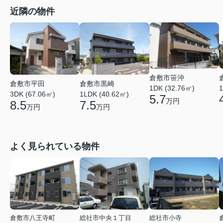
近隣の物件
倉敷市笹沖
倉敷市平田
倉敷市黒崎
1DK (32.76㎡)
1
3DK (67.06㎡)
1LDK (40.62㎡)
5.7
万円
8.5
7.5
万円
万円
よく見られている物件
倉敷市八王寺町
総社市中央１丁目
総社市小寺