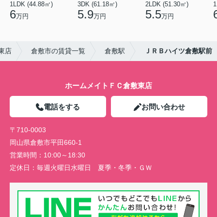
1LDK (44.88㎡)
3DK (61.18㎡)
2LDK (51.30㎡)
1
6
5.9
5.5
万円
万円
万円
東店
倉敷市の賃貸一覧
倉敷駅
ＪＲＢハイツ倉敷駅前
ホームメイトＦＣ倉敷東店
電話をする
お問い合わせ
〒710-0003
岡山県倉敷市平田660-1
営業時間：
10:00～18:30
定休日：
毎週火曜日水曜日 夏季・冬季・ＧＷ