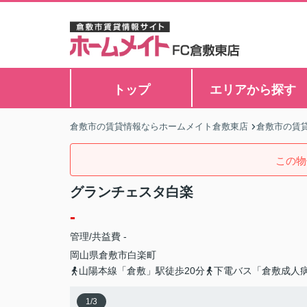
トップ
エリアから探す
倉敷市の賃貸情報ならホームメイト倉敷東店
倉敷市の賃
この物
グランチェスタ白楽
-
管理/共益費 -
岡山県
倉敷市
白楽町
山陽本線「倉敷」駅徒歩20分
下電バス「倉敷成人
1
/
3