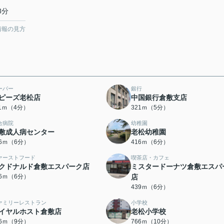
8分
情報の見方
ーパー
銀行
ピーズ老松店
中国銀行倉敷支店
11ｍ（4分）
321ｍ（5分）
合病院
幼稚園
敷成人病センター
老松幼稚園
16ｍ（6分）
416ｍ（6分）
ァーストフード
喫茶店・カフェ
クドナルド倉敷エスパーク店
ミスタードーナツ倉敷エスパ
36ｍ（6分）
店
439ｍ（6分）
ァミリーレストラン
小学校
イヤルホスト倉敷店
老松小学校
16ｍ（9分）
766ｍ（10分）