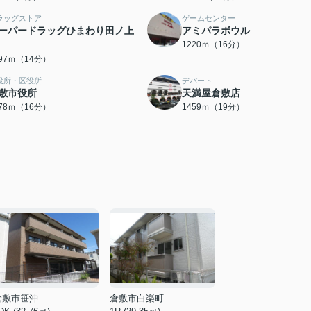
ラッグストア
ゲームセンター
ーパードラッグひまわり田ノ上
アミパラボウル
1220ｍ（16分）
097ｍ（14分）
役所・区役所
デパート
敷市役所
天満屋倉敷店
278ｍ（16分）
1459ｍ（19分）
倉敷市笹沖
倉敷市白楽町