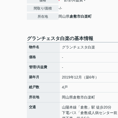
-
管理/共益費
-
価格
-/-
間取り/面積
岡山県
倉敷市
白楽町
所在地
グランチェスタ白楽の基本情報
物件名
グランチェスタ白楽
価格
-
管理/共益費
-
築年月
2019年12月（築6年）
総戸数
4戸
所在地
岡山県
倉敷市
白楽町
交通
山陽本線
「
倉敷
」駅 徒歩20分
下電バス「倉敷成人病センター前