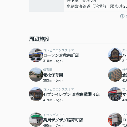
停下車 徒歩5分
水島臨海鉄道
「
球場前
」駅 徒歩2
周辺施設
コンビニエンスストア
ス
ローソン倉敷南町店
ハ
310ｍ（4分）
3
保育園
総
老松保育園
倉
383ｍ（5分）
4
コンビニエンスストア
フ
セブンイレブン 倉敷白壁通り店
マ
419ｍ（6分）
4
ドラッグストア
フ
薬局ザグザグ稲荷町店
ロ
495ｍ（7分）
7