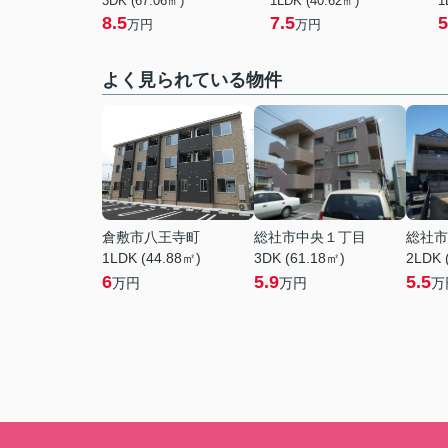
3DK (67.06㎡)
1LDK (40.62㎡)
1
8.5
7.5
5
万円
万円
よく見られている物件
倉敷市八王寺町
総社市中央１丁目
総社市
1LDK (44.88㎡)
3DK (61.18㎡)
2LDK 
6
5.9
5.5
万円
万円
万