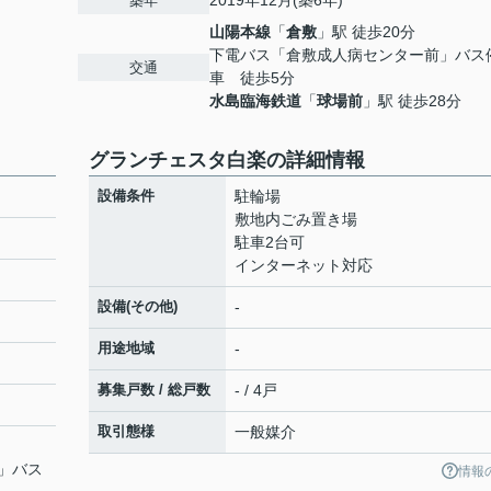
2019年12月(築6年)
築年
山陽本線
「
倉敷
」駅 徒歩20分
下電バス「倉敷成人病センター前」バス
交通
車 徒歩5分
水島臨海鉄道
「
球場前
」駅 徒歩28分
グランチェスタ白楽の詳細情報
設備条件
駐輪場
敷地内ごみ置き場
駐車2台可
インターネット対応
設備(その他)
-
用途地域
-
募集戸数 / 総戸数
- / 4戸
取引態様
一般媒介
」バス
情報