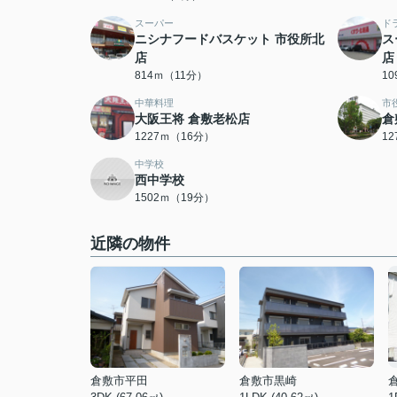
スーパー
ド
ニシナフードバスケット 市役所北
ス
店
店
814ｍ（11分）
1
中華料理
市
大阪王将 倉敷老松店
倉
1227ｍ（16分）
1
中学校
西中学校
1502ｍ（19分）
近隣の物件
倉敷市平田
倉敷市黒崎