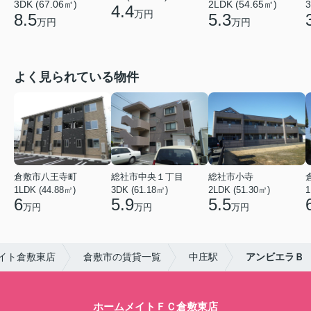
3DK (67.06㎡)
2LDK (54.65㎡)
3
4.4
万円
8.5
5.3
万円
万円
よく見られている物件
倉敷市八王寺町
総社市中央１丁目
総社市小寺
1LDK (44.88㎡)
3DK (61.18㎡)
2LDK (51.30㎡)
1
6
5.9
5.5
万円
万円
万円
イト倉敷東店
倉敷市の賃貸一覧
中庄駅
アンビエラＢ
ホームメイトＦＣ倉敷東店