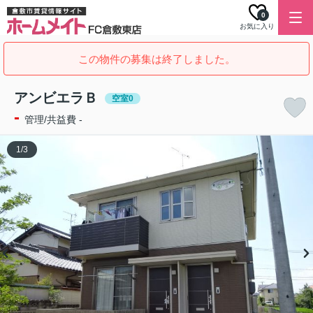
0
お気に入り
この物件の募集は終了しました。
アンビエラＢ
空室0
-
管理/共益費 -
1
/
3