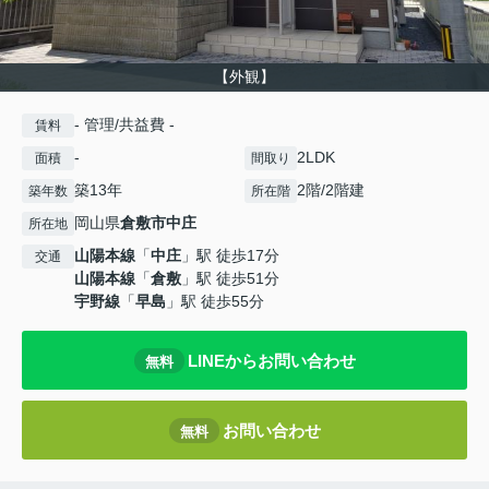
【外観】
- 管理/共益費 -
賃料
-
2LDK
面積
間取り
築13年
2階/2階建
築年数
所在階
岡山県
倉敷市
中庄
所在地
山陽本線
「
中庄
」駅 徒歩17分
交通
山陽本線
「
倉敷
」駅 徒歩51分
宇野線
「
早島
」駅 徒歩55分
LINEからお問い合わせ
無料
お問い合わせ
無料