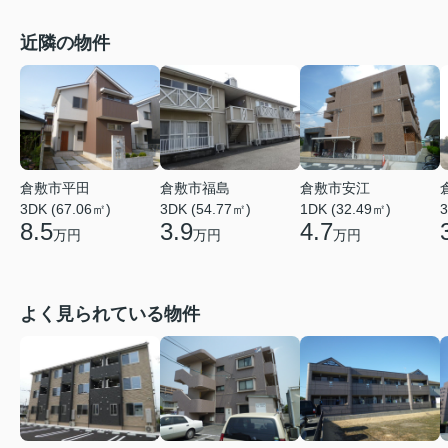
近隣の物件
倉敷市平田
倉敷市福島
倉敷市安江
3DK (67.06㎡)
3DK (54.77㎡)
1DK (32.49㎡)
3
8.5
3.9
4.7
万円
万円
万円
よく見られている物件