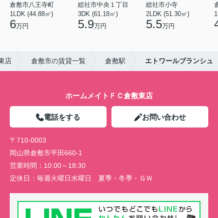
倉敷市八王寺町
総社市中央１丁目
総社市小寺
1LDK (44.88㎡)
3DK (61.18㎡)
2LDK (51.30㎡)
1
6
5.9
5.5
万円
万円
万円
東店
倉敷市の賃貸一覧
倉敷駅
エトワールブランシュ
ホームメイトＦＣ倉敷東店
電話をする
お問い合わせ
〒710-0003
岡山県倉敷市平田660-1
営業時間：
10:00～18:30
定休日：
毎週火曜日水曜日 夏季・冬季・ＧＷ