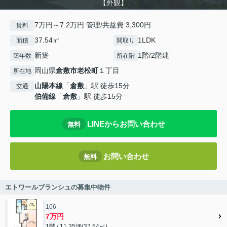
【外観】
7万円～7.2万円 管理/共益費 3,300円
賃料
37.54㎡
1LDK
面積
間取り
新築
1階/2階建
築年数
所在階
岡山県
倉敷市
老松町
１丁目
所在地
山陽本線
「
倉敷
」駅 徒歩15分
交通
伯備線
「
倉敷
」駅 徒歩15分
LINEからお問い合わせ
無料
お問い合わせ
無料
エトワールブランシュの募集中物件
106
7万円
1階 / 11.35坪(37.54㎡)