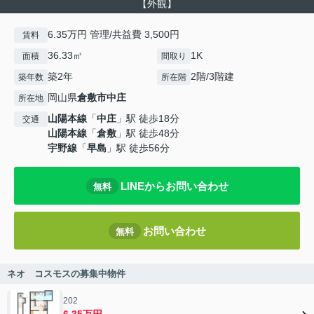
【外観】
6.35万円 管理/共益費 3,500円
賃料
36.33㎡
1K
面積
間取り
築2年
2階/3階建
築年数
所在階
岡山県
倉敷市
中庄
所在地
山陽本線
「
中庄
」駅 徒歩18分
交通
山陽本線
「
倉敷
」駅 徒歩48分
宇野線
「
早島
」駅 徒歩56分
LINEからお問い合わせ
無料
お問い合わせ
無料
ネオ コスモスの募集中物件
202
6.35万円