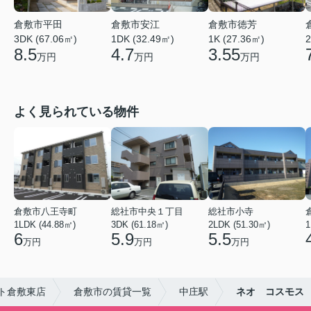
倉敷市平田
倉敷市安江
倉敷市徳芳
3DK (67.06㎡)
1DK (32.49㎡)
1K (27.36㎡)
2
8.5
4.7
3.55
万円
万円
万円
よく見られている物件
倉敷市八王寺町
総社市中央１丁目
総社市小寺
1LDK (44.88㎡)
3DK (61.18㎡)
2LDK (51.30㎡)
1
6
5.9
5.5
万円
万円
万円
ト倉敷東店
倉敷市の賃貸一覧
中庄駅
ネオ コスモス