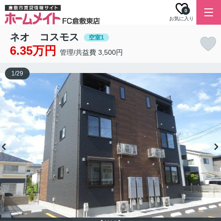
0
お気に入り
ネオ コスモス
空室1
6.35万円
管理/共益費 3,500円
1
/
29