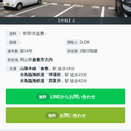
【外観】2
- 管理/共益費 -
賃料
-
2LDK
面積
間取り
築14年
2階/2階建
築年数
所在階
岡山県
倉敷市
大内
所在地
山陽本線
「
倉敷
」駅 徒歩18分
交通
水島臨海鉄道
「
球場前
」駅 徒歩22分
水島臨海鉄道
「
西富井
」駅 徒歩42分
LINEからお問い合わせ
無料
お問い合わせ
無料