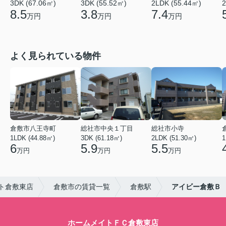
3DK (67.06㎡)
3DK (55.52㎡)
2LDK (55.44㎡)
2
8.5
3.8
7.4
万円
万円
万円
よく見られている物件
倉敷市八王寺町
総社市中央１丁目
総社市小寺
1LDK (44.88㎡)
3DK (61.18㎡)
2LDK (51.30㎡)
1
6
5.9
5.5
万円
万円
万円
ト倉敷東店
倉敷市の賃貸一覧
倉敷駅
アイビー倉敷Ｂ
ホームメイトＦＣ倉敷東店