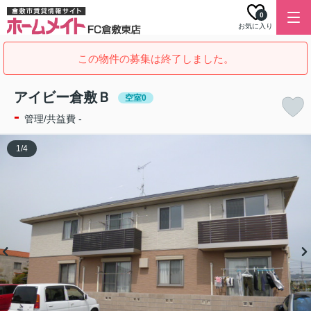
0
お気に入り
この物件の募集は終了しました。
アイビー倉敷Ｂ
空室0
-
管理/共益費 -
1
/
4