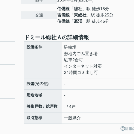
1994年3月(築32年)
築年
伯備線
「
総社
」駅 徒歩15分
吉備線
「
東総社
」駅 徒歩25分
交通
伯備線
「
豪渓
」駅 徒歩45分
ドミール総社Ａの詳細情報
設備条件
駐輪場
敷地内ごみ置き場
駐車2台可
インターネット対応
24時間ゴミ出し可
設備(その他)
-
用途地域
-
募集戸数 / 総戸数
- / 4戸
取引態様
一般媒介
情報