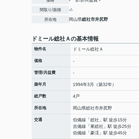
-
管理/共益費
-
価格
-/-
間取り/面積
岡山県
総社市
井尻野
所在地
ドミール総社Ａの基本情報
物件名
ドミール総社Ａ
価格
-
管理/共益費
-
築年月
1994年3月（築32年）
総戸数
4戸
所在地
岡山県
総社市
井尻野
交通
伯備線
「
総社
」駅 徒歩15分
吉備線
「
東総社
」駅 徒歩25分
伯備線
「
豪渓
」駅 徒歩45分