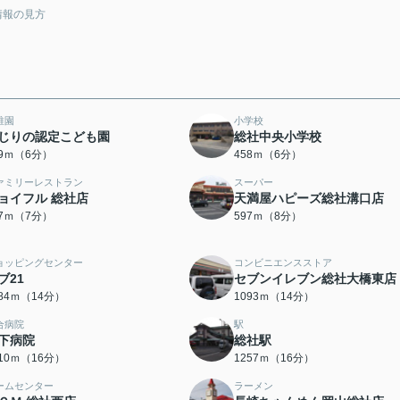
情報の見方
稚園
小学校
じりの認定こども園
総社中央小学校
19ｍ（6分）
458ｍ（6分）
ァミリーレストラン
スーパー
ョイフル 総社店
天満屋ハピーズ総社溝口店
07ｍ（7分）
597ｍ（8分）
ョッピングセンター
コンビニエンスストア
ブ21
セブンイレブン総社大橋東店
084ｍ（14分）
1093ｍ（14分）
合病院
駅
下病院
総社駅
210ｍ（16分）
1257ｍ（16分）
ームセンター
ラーメン