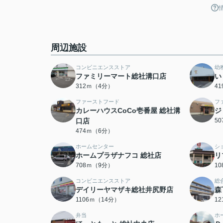
周辺施設
コンビニエンスストア
幼
ファミリーマート総社溝口店
い
312ｍ（4分）
4
ファーストフード
フ
カレーハウスCoCo壱番屋 総社溝
ジ
口店
5
474ｍ（6分）
ホームセンター
シ
ホームプラザナフコ 総社店
リ
708ｍ（9分）
1
コンビニエンスストア
総
デイリーヤマザキ総社井尻野店
森
1106ｍ（14分）
1
弁当
ホ