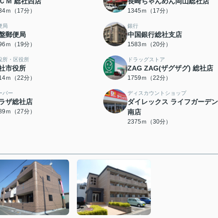
ＣＭ 総社西店
長崎ちゃんめん岡山総社店
334ｍ（17分）
1345ｍ（17分）
便局
銀行
盤郵便局
中国銀行総社支店
496ｍ（19分）
1583ｍ（20分）
役所・区役所
ドラッグストア
社市役所
ZAG ZAG(ザグザグ) 総社店
714ｍ（22分）
1759ｍ（22分）
ーパー
ディスカウントショップ
ラザ総社店
ダイレックス ライフガーデ
089ｍ（27分）
南店
2375ｍ（30分）