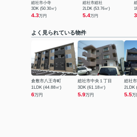
総社市小寺
総社市総社
3DK (50.30㎡)
2LDK (53.76㎡)
1
4.3
5.4
3
万円
万円
よく見られている物件
倉敷市八王寺町
総社市中央１丁目
総社市
1LDK (44.88㎡)
3DK (61.18㎡)
2LDK 
6
5.9
5.5
万円
万円
万