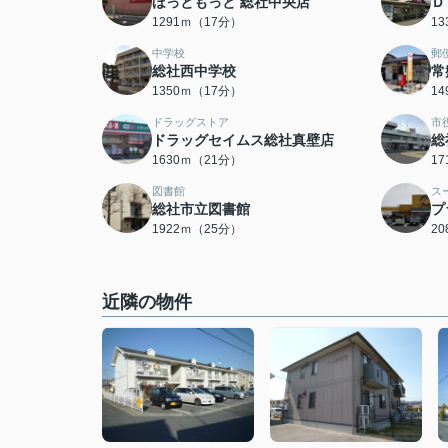
ほっともっと 総社中央店
Ｄ
1291ｍ（17分）
1
中学校
郵
総社西中学校
常
1350ｍ（17分）
1
ドラッグストア
市
ドラッグセイムス総社真壁店
総
1630ｍ（21分）
1
図書館
ス
総社市立図書館
プ
1922ｍ（25分）
2
近隣の物件