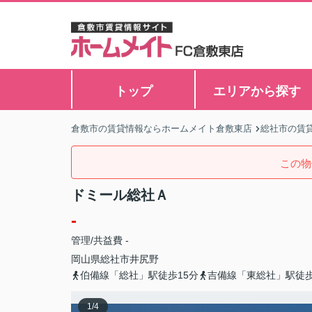
トップ
エリアから探す
倉敷市の賃貸情報ならホームメイト倉敷東店
総社市の賃
この物
ドミール総社Ａ
-
管理/共益費 -
岡山県
総社市
井尻野
伯備線「総社」駅徒歩15分
吉備線「東総社」駅徒歩
1
/
4