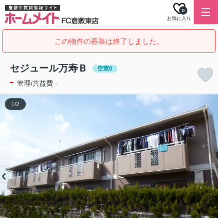
0
お気に入り
この物件の募集は終了しました。
セジュール万寿Ｂ
空室0
-
管理/共益費 -
1
/
2