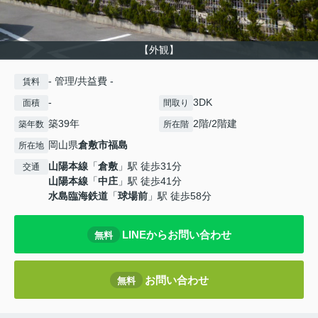
【外観】
- 管理/共益費 -
賃料
-
3DK
面積
間取り
築39年
2階/2階建
築年数
所在階
岡山県
倉敷市
福島
所在地
山陽本線
「
倉敷
」駅 徒歩31分
交通
山陽本線
「
中庄
」駅 徒歩41分
水島臨海鉄道
「
球場前
」駅 徒歩58分
LINEからお問い合わせ
無料
お問い合わせ
無料