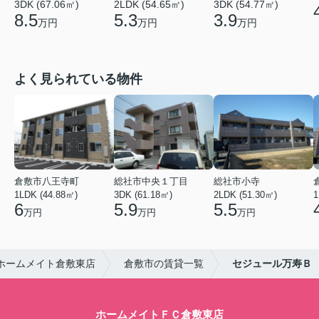
3DK (67.06㎡)
2LDK (54.65㎡)
3DK (54.77㎡)
8.5
5.3
3.9
万円
万円
万円
よく見られている物件
倉敷市八王寺町
総社市中央１丁目
総社市小寺
1LDK (44.88㎡)
3DK (61.18㎡)
2LDK (51.30㎡)
1
6
5.9
5.5
万円
万円
万円
ホームメイト倉敷東店
倉敷市の賃貸一覧
セジュール万寿Ｂ
ホームメイトＦＣ倉敷東店