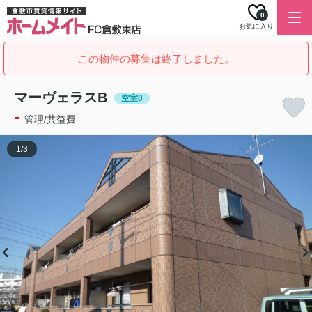
0
お気に入り
この物件の募集は終了しました。
マーヴェラスB
空室0
-
管理/共益費 -
1
/
3