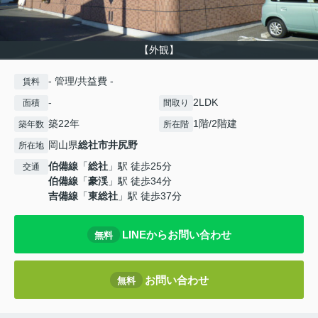
【外観】
- 管理/共益費 -
賃料
-
2LDK
面積
間取り
築22年
1階/2階建
築年数
所在階
岡山県
総社市
井尻野
所在地
伯備線
「
総社
」駅 徒歩25分
交通
伯備線
「
豪渓
」駅 徒歩34分
吉備線
「
東総社
」駅 徒歩37分
LINEからお問い合わせ
無料
お問い合わせ
無料