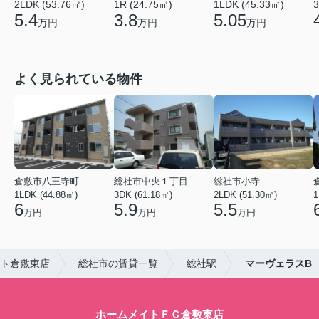
2LDK (53.76㎡)
1R (24.75㎡)
1LDK (45.33㎡)
3
5.4
3.8
5.05
万円
万円
万円
よく見られている物件
倉敷市八王寺町
総社市中央１丁目
総社市小寺
1LDK (44.88㎡)
3DK (61.18㎡)
2LDK (51.30㎡)
1
6
5.9
5.5
万円
万円
万円
ト倉敷東店
総社市の賃貸一覧
総社駅
マーヴェラスB
ホームメイトＦＣ倉敷東店